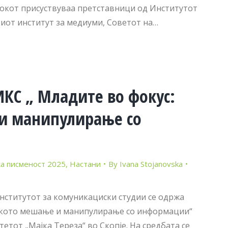
нокот присуствуваа претставници од Институтот
иот институт за медиуми, Советот на…
КС „ Младите во фокус:
и манипулирање со
а писменост 2025
,
Настани
By
Ivana Stojanovska
Институтот за комуникациски студии се одржа
нското мешање и манипулирање со информации“
етот „Мајка Тереза“ во Скопје. На средбата се