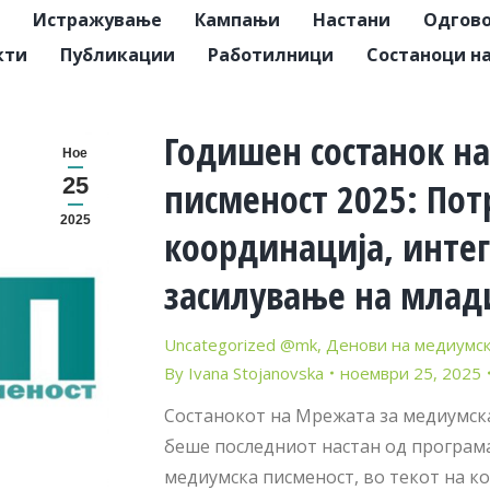
Истражување
Кампањи
Настани
Одгово
кти
Публикации
Работилници
Состаноци н
Годишен состанок н
Ное
25
писменост 2025: Пот
2025
координација, интег
засилување на млад
Uncategorized @mk
,
Денови на медиумск
By
Ivana Stojanovska
ноември 25, 2025
Состанокот на Мрежата за медиумска
беше последниот настан од програма
медиумска писменост, во текот на ко