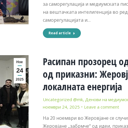
за саморегулација и медиумската пи
на вештачката интелигенција во ред
саморегулацијата и…
Read article
Расипан прозорец од
Ное
24
од приказни: Жеровј
2025
локалната енергија
Uncategorized @mk
,
Денови на медиумск
ноември 24, 2025
Leave a comment
На 20 ноември во Жеровјане се случ
Жеровјане „забрмче“ од идеи, прика