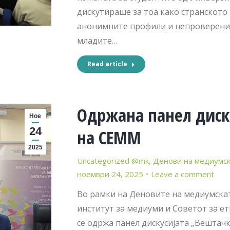
дискутираше за тоа како странското 
анонимните профили и непроверените
младите…
Read article
Одржана панел диск
Ное
24
на СЕММ
2025
Uncategorized @mk
,
Денови на медиумск
ноември 24, 2025
Leave a comment
Во рамки на Деновите на медиумскат
институт за медиуми и Советот за е
се одржа панел дискусијата „Вештач