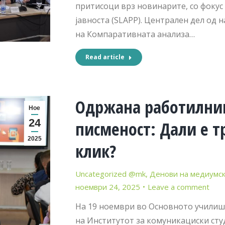
притисоци врз новинарите, со фокус
јавноста (SLAPP). Централен дел од 
на Компаративната анализа…
Read article
Одржана работилни
Ное
24
писменост: Дали е т
2025
клик?
Uncategorized @mk
,
Денови на медиумск
ноември 24, 2025
Leave a comment
На 19 ноември во Основното училишт
на Институтот за комуникациски сту