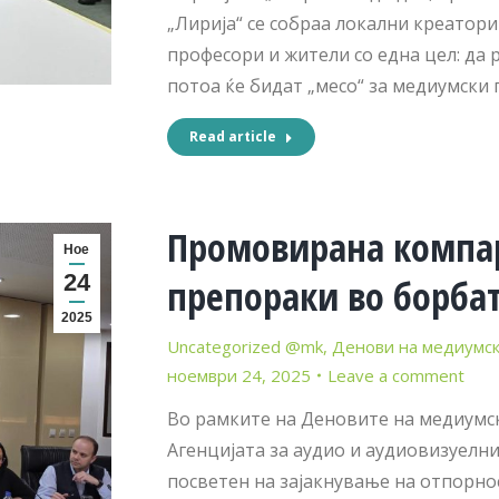
„Лирија“ се собраа локални креатори
професори и жители со една цел: да 
потоа ќе бидат „месо“ за медиумски
Read article
Промовирана компар
Ное
24
препораки во борбат
2025
Uncategorized @mk
,
Денови на медиумск
ноември 24, 2025
Leave a comment
Во рамките на Деновите на медиумск
Агенцијата за аудио и аудиовизуелни
посветен на зајакнување на отпорно