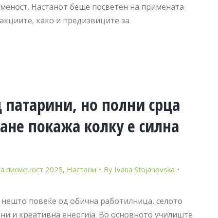
сменост. Настанот беше посветен на примената
акциите, како и предизвиците за
 патарини, но полни срца
ане покажа колку е силна
а писменост 2025
,
Настани
By
Ivana Stojanovska
и нешто повеќе од обична работилница, селото
зни и креативна енергија. Во основното училиште