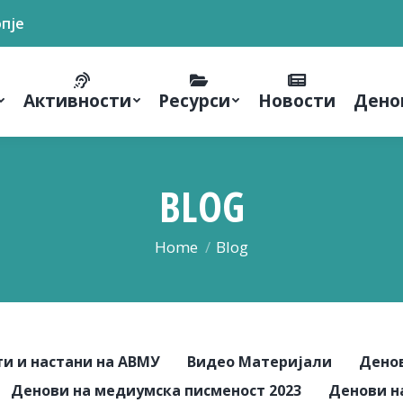
опје
Активности
Ресурси
Новости
Дено
BLOG
You are here:
Home
Blog
и и настани на АВМУ
Видео Материјали
Денов
Денови на медиумска писменост 2023
Денови н