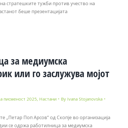
 на стратешките тужби против учество на
настанот беше презентацијата
ца за медиумска
рик или го заслужува мојот
а писменост 2025
,
Настани
By
Ivana Stojanovska
е „Петар Поп Арсов“ од Скопје во организација
дии се одржа работилница за медиумска