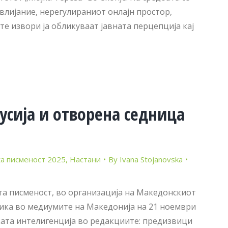
влијание, нерегулираниот онлајн простор,
 извори ја обликуваат јавната перцепција кај
усија и отворена седница
а писменост 2025
,
Настани
By
Ivana Stojanovska
а писменост, во организација на Македонскиот
тика во медиумите на Македонија на 21 ноември
ката интелигенција во редакциите: предизвици