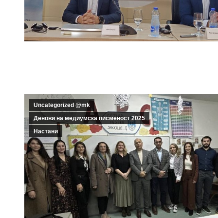
Uncategorized @mk
Денови на медиумска писменост 2025
Настани