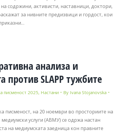
 на содржини, активисти, наставници, доктори,
раскажат за нивните предизвици и гордост, кои
 приказни…
ативна анализа и
а против SLAPP тужбите
а писменост 2025
,
Настани
By
Ivana Stojanovska
а писменост, на 20 ноември во просториите на
 медиумски услуги (АВМУ) се одржа настан
ста на медиумската заедница кон правните