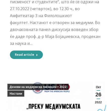
писменост и студентите“, што ќе се одржи на
27.10.2022 (четврток), во 12.30 ч., во
Амфитеатар 3 на Филолошкиот
факултет. Настанот е отворен за медиуми. Во
двочасовната панел-дискусија воведен збор
ќе даде проф. д-р Маја Бојаџиевска, продекан
за наука и…
Read article
Денови на медиумска писменост 2022
Окт
26
Настани
2022