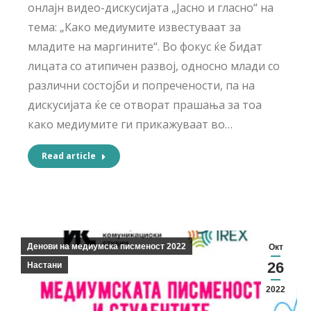
онлајн видео-дискусијата „Јасно и гласно“ на
тема: „Како медиумите известуваат за
младите на маргините“. Во фокус ќе бидат
лицата со атипичен развој, односно млади со
различни состојби и попречености, па на
дискусијата ќе се отворат прашања за тоа
како медиумите ги прикажуваат во…
Read article
Денови на медиумска писменост 2022
Окт
26
Настани
2022