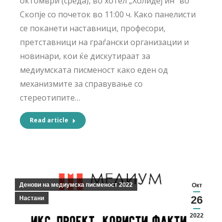
октомври (среда), во хотел „Холидеј ин” во
Скопје со почеток во 11:00 ч. Како панелисти
се поканети наставници, професори,
претставници на граѓански организации и
новинари, кои ќе дискутираат за
медиумската писменост како еден од
механизмите за справување со
стереотипите…
Read article
Денови на медиумска писменост 2022
Окт
26
Настани
2022