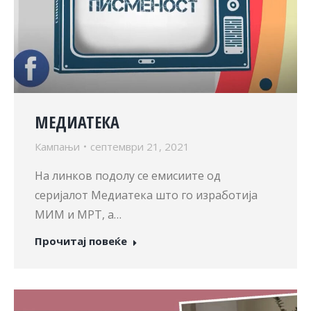
МЕДИАТЕКА
Кампањи
септември 21, 2021
На линков подолу се емисиите од
серијалот Медиатека што го изработија
МИМ и МРТ, а…
Прочитај повеќе