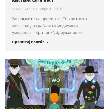
Кампањи
октомври 1, 2018
Во рамките на проектот „Со критичко
мислење до граѓани со медиумска
умешност – КриТинк“, Здружението…
Прочитај повеќе