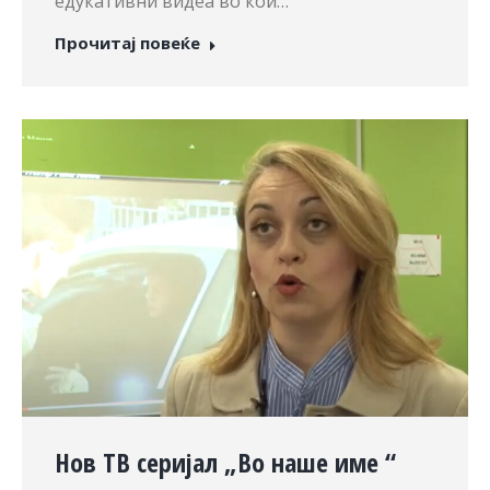
едукативни видеа во кои…
Прочитај повеќе
Нов ТВ серијал „Во наше име “