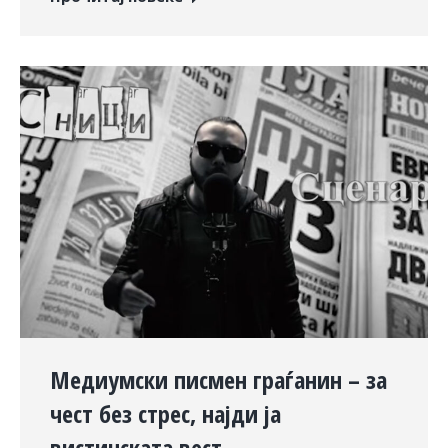
Медиумски писмен граѓанин – за
чест без стрес, најди ја
вистинската вест