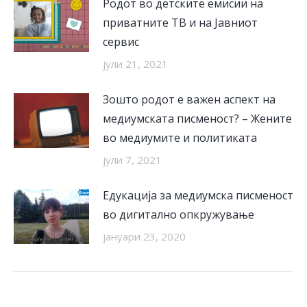
Родот во детските емисии на
приватните ТВ и на Јавниот
сервис
јули 21, 2021
Зошто родот е важен аспект на
медиумската писменост? – Жените
во медиумите и политиката
јули 7, 2021
Едукација за медиумска писменост
во дигитално опкружување
јануари 23, 2020