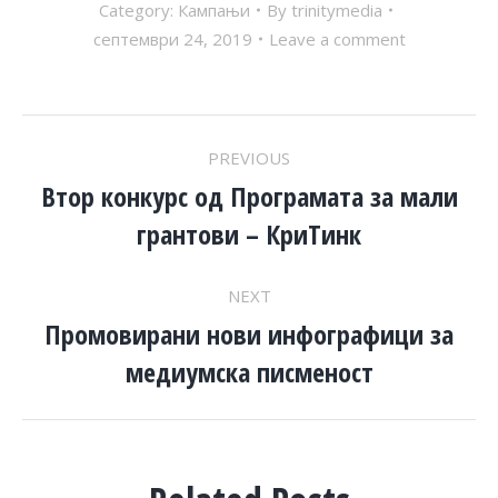
Category:
Кампањи
By
trinitymedia
септември 24, 2019
Leave a comment
POST
PREVIOUS
NAVIGATION
Втор конкурс од Програмата за мали
Previous
грантови – КриТинк
post:
NEXT
Промовирани нови инфографици за
Next
медиумска писменост
post: