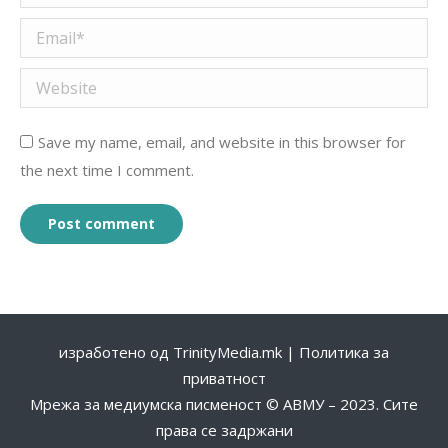
Email *
Website
Save my name, email, and website in this browser for
the next time I comment.
Post comment
изработено од
TrinityMedia.mk
|
Политика за
приватност
Мрежа за медиумска писменост © АВМУ – 2023. Сите
права се задржани