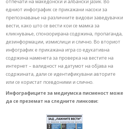
отпечати на македонски и албански јазик. Во
едниот инфографик се прикажани насоки за
препознавање на различните видови заведувачки
вести, како што се вести кои се мамка за
кликнување, спонзорирана содржина, пропаганда,
дезинформации, измислици и слично. Во вториот
инфографик е прикажана игра со едукативна
содржина наменета за проверка на вестите на
интернет – валидност на датумот на објава на
содржината, дали се идентификувани авторите
или се користат псевдоними и слично.
Инфографици
те
за медиумска писменост
може
да се преземат на следните линкови
: