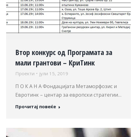
Втор конкурс од Програмата за
мали грантови – КриТинк
Проекти
јули 15, 2019
П О К А Н А Фондацијата Метаморфозис и
Евротинк – центар за европски стратегии…
Прочитај повеќе