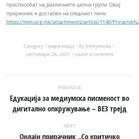
приспособат на различните целни групи. Овој
прирачник е достапен на следниот линк:
https://mim.org.mk/attachments/article/1140/Prirac
Category:
Прирачници
By
trinitymedia
септември 28, 2021
Leave a comment
POST
PREVIOUS
NAVIGATION
Едукација за медиумска писменост во
Previous
дигитално опкружување – ВЕЗ трејд
post:
NEXT
Онлајн прирачник „Со критичко