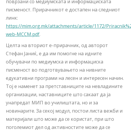
поврзани со медиумската и информациската
писменост. Прирачникот е достапен на следниот
линк:
https://mim.org.mk/attachments/article/1172/Priracnik
web-MCCM.pdf
.
Целта на вториот е-прирачник, од авторот
Стефан Јаниќ, е да им помогне на идните
обучувачи по медиумска и информациска
писменост во подготвувањето на нивните
едукативни програми на лесен и интересен начин.
Тој е наменет за претставниците на невладините
организации, наставниците што сакаат да ја
унапредат МИП во училиштата, но и за
новинарите. За секој модул, постои листа вежби и
материјали што може да се користат, при што
поголемиот дел од активностите може да се