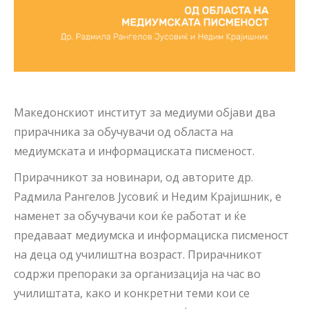
Македонскиот институт за медиуми објави два
прирачника за обучувачи од областа на
медиумската и информациската писменост.
Прирачникот за новинари, од авторите др.
Радмила Рангелов Јусовиќ и Недим Крајишник, е
наменет за обучувачи кои ќе работат и ќе
предаваат медиумска и информациска писменост
на деца од училиштна возраст. Прирачникот
содржи препораки за организација на час во
училиштата, како и конкретни теми кои се