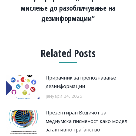
мислење до разобличување на
Next
post:
дезинформации“
Related Posts
Прирачник за препознавање
дезинформации
јануари 24, 2025
Презентиран Водичот за
медиумска писменост како модел
за активно граѓанство