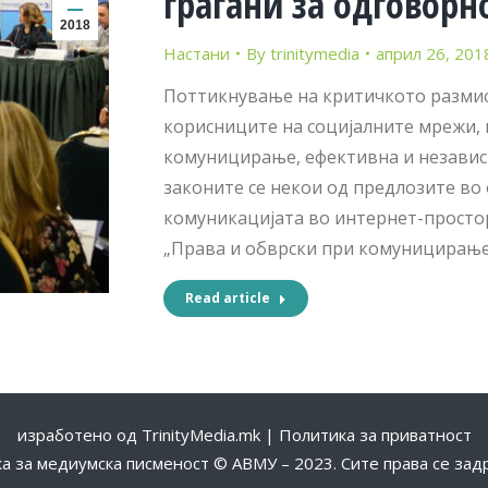
граѓани за одговор
2018
Настани
By
trinitymedia
април 26, 201
Поттикнување на критичкото размис
корисниците на социјалните мрежи, 
комуницирање, ефективна и независн
законите се некои од предлозите во
комуникацијата во интернет-простор
„Права и обврски при комуницирање
Read article
изработено од
TrinityMedia.mk
|
Политика за приватност
 за медиумска писменост © АВМУ – 2023. Сите права се за