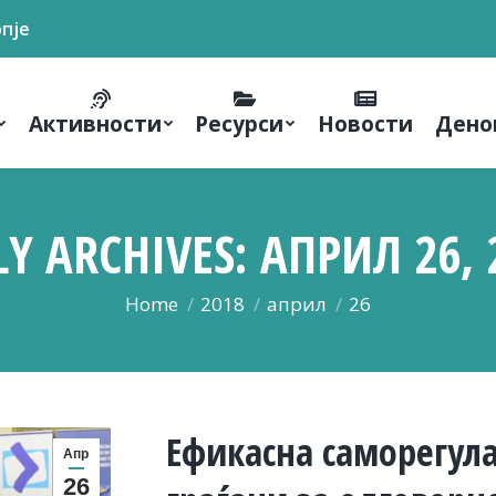
опје
Активности
Ресурси
Новости
Дено
LY ARCHIVES:
АПРИЛ 26, 
You are here:
Home
2018
април
26
Ефикасна саморегул
Апр
26