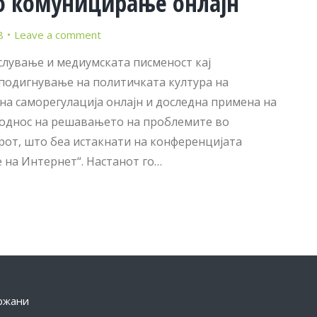
но комуницирање онлајн
8
Leave a comment
лување и медиумската писменост кај
подигнување на политичката култура на
а саморегулација онлајн и доследна примена на
 однос на решавањето на проблемите во
от, што беа истакнати на конференцијата
 на Интернет“. Настанот го…
држани