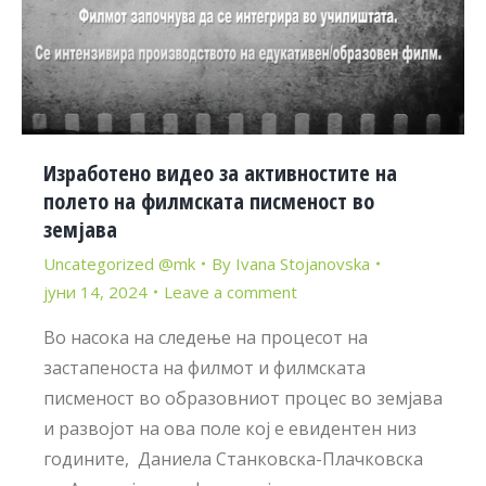
Изработено видео за активностите на
полето на филмската писменост во
земјава
Uncategorized @mk
By
Ivana Stojanovska
јуни 14, 2024
Leave a comment
Во насока на следење на процесот на
застапеноста на филмот и филмската
писменост во образовниот процес во земјава
и развојот на ова поле кој е евидентен низ
годините, Даниела Станковска-Плачковска