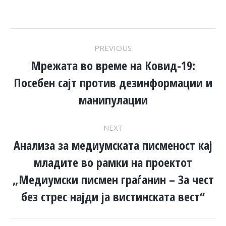
POST
PREVIOUS
NAVIGATION
Мрежата во време на Ковид-19:
Посебен сајт против дезинформации и
Previous
post:
манипулации
NEXT
Анализа за медиумската писменост кај
младите во рамки на проектот
Next
„Медиумски писмен граѓанин – За чест
post:
без стрес најди ја вистинската вест“