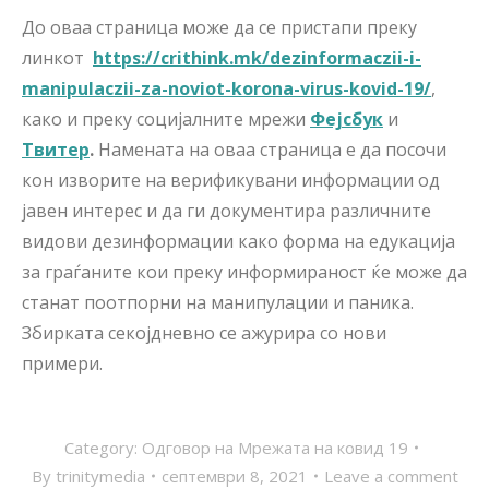
До оваа страница може да се пристапи преку
линкот
https
://crithink
.mk
/dezinformaczii
-i
-
manipulaczii
-za
-noviot
-korona
-virus
-kovid
-19/
,
како и преку социјалните мрежи
Фејсбук
и
Твитер
.
Намената на оваа страница е да посочи
кон изворите на верификувани информации од
јавен интерес и да ги документира различните
видови дезинформации како форма на едукација
за граѓаните кои преку информираност ќе може да
станат поотпорни на манипулации и паника.
Збирката секојдневно се ажурира со нови
примери.
Category:
Одговор на Мрежата на ковид 19
By
trinitymedia
септември 8, 2021
Leave a comment