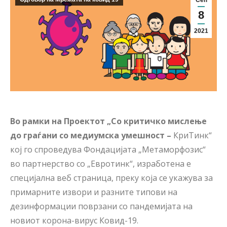
Сеп
8
2021
Во рамки на Проектот „Со критичко мислење
до граѓани со медиумска умешност –
КриТинк“
кој го спроведува Фондацијата „Метаморфозис“
во партнерство со „Евротинк“, изработена е
специјална веб страница, преку која се укажува за
примарните извори и разните типови на
дезинформации поврзани со пандемијата на
новиот корона-вирус Ковид-19.