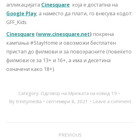
апликацијата
Cinesquare
која е достапна на
Google
Play
, a наместо да плати, го внесува кодот:
GFF_Kids
Cinesquare
(
www
.cinesquare
.net
)
покрена
кампања #StayHome и овозможи бесплатен
пристап до филмови и за повозрасните (повеќето
филмови се за 13+ и 16+, а има и десетина
означени како 18+).
Category:
Одговор на Мрежата на ковид 19
By
trinitymedia
септември 8, 2021
Leave a comment
POST
PREVIOUS