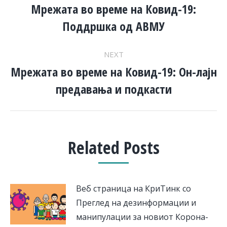
NAVIGATION
Мрежата во време на Ковид-19:
Previous
Поддршка од АВМУ
post:
NEXT
Мрежата во време на Ковид-19: Он-лајн
Next
предавања и подкасти
post:
Related Posts
Веб страница на КриТинк со
Преглед на дезинформации и
манипулации за новиот Корона-