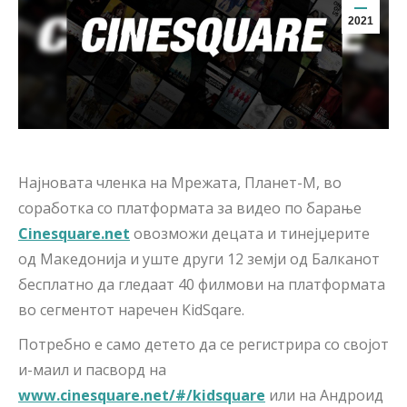
2021
Најновата членка на Мрежата, Планет-М, во
соработка со платформата за видео по барање
Cinesquare
.net
овозможи децата и тинејџерите
од Македонија и уште други 12 земји од Балканот
бесплатно да гледаат 40 филмови на платформата
во сегментот наречен KidSqare.
Потребно е само детето да се регистрира со својот
и-маил и пасворд на
www
.cinesquare
.net
/#/kidsquare
или на Андроид