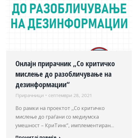
Онлајн прирачник „Со критичко
мислење до разобличување на
дезинформации“
Прирачници
септември 28, 2021
Во рамки на проектот ,,Со критичко
мислење до граѓани со медиумска
умешност – КриТинк”, имплементиран…
Прочитај повеќе