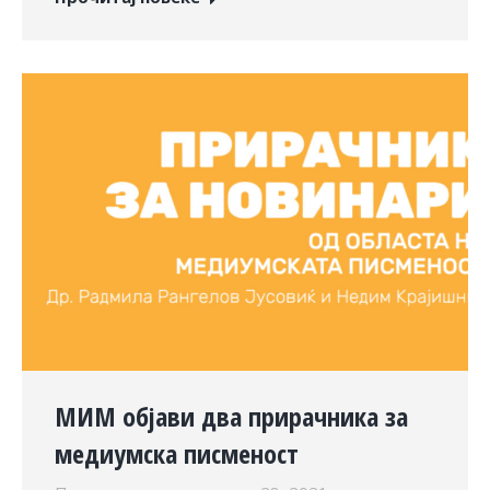
МИМ објави два прирачника за
медиумска писменост