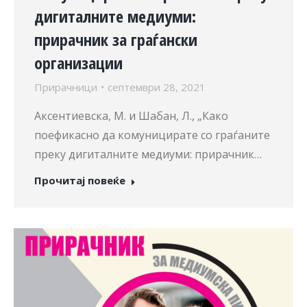
дигиталните медиуми:
прирачник за граѓански
организации
Прирачници
септември 28, 2021
Аксентиевска, М. и Шабан, Л., „Како
поефикасно да комуницирате со граѓаните
преку дигиталните медиуми: прирачник…
Прочитај повеќе