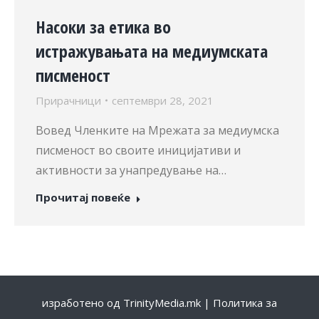
Насоки за етика во
истражувањата на медиумската
писменост
Прирачници
септември 28, 2021
Вовед Членките на Мрежата за медиумска
писменост во своите иницијативи и
активности за унапредување на…
Прочитај повеќе
изработено од
TrinityMedia.mk
|
Политика за