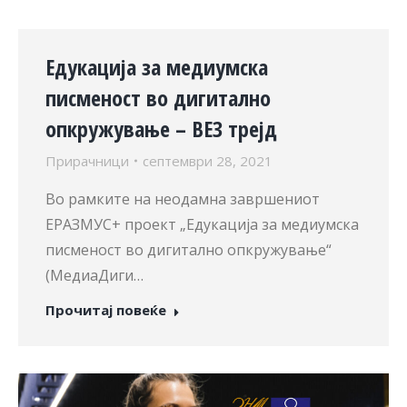
Едукација за медиумска
писменост во дигитално
опкружување – ВЕЗ трејд
Прирачници
септември 28, 2021
Во рамките на неодамна завршениот
ЕРАЗМУС+ проект „Едукација за медиумска
писменост во дигитално опкружување“
(МедиаДиги…
Прочитај повеќе