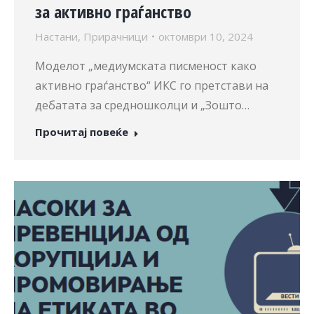
за активно граѓанство
Настани
,
Прирачници
октомври 10, 2024
Моделот „медиумската писменост како
активно граѓанство“ ИКС го претстави на
дебатата за средношколци и „Зошто…
Прочитај повеќе