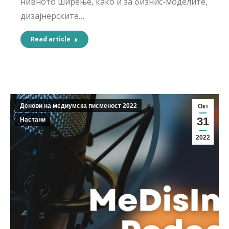
нивното ширење, како и за бизнис-моделите,
дизајнерските…
Read article
Денови на медиумска писменост 2022
Окт
31
Настани
2022