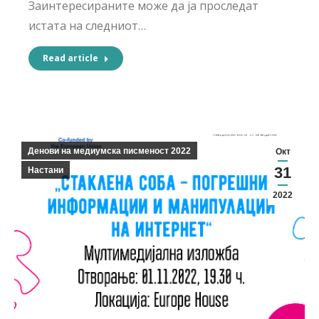
Заинтересираните може да ја проследат
истата на следниот…
Read article
Денови на медиумска писменост 2022
Окт
31
Настани
2022