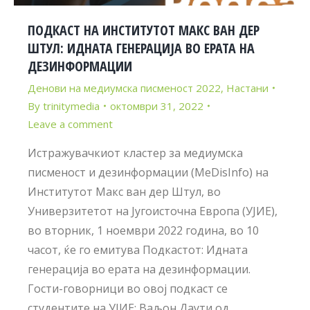
ПОДКАСТ НА ИНСТИТУТОТ МАКС ВАН ДЕР
ШТУЛ: ИДНАТА ГЕНЕРАЦИЈА ВО ЕРАТА НА
ДЕЗИНФОРМАЦИИ
Денови на медиумска писменост 2022
,
Настани
By
trinitymedia
октомври 31, 2022
Leave a comment
Истражувачкиот кластер за медиумска
писменост и дезинформации (MeDisInfo) на
Институтот Макс ван дер Штул, во
Универзитетот на Југоисточна Европа (УЈИЕ),
во вторник, 1 ноември 2022 година, во 10
часот, ќе го емитува Подкастот: Идната
генерација во ерата на дезинформации.
Гости-говорници во овој подкаст се
студентите на УЈИЕ: Ваљон Даути од