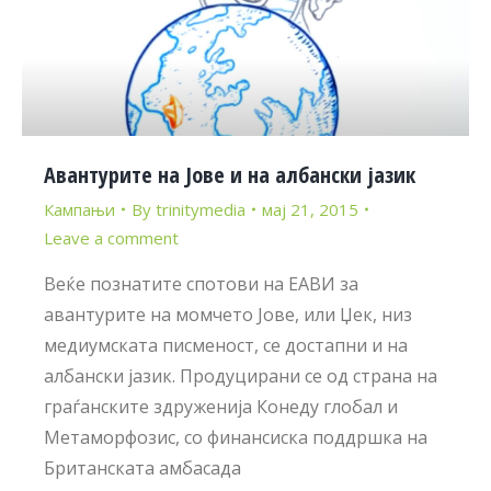
Авантурите на Јове и на албански јазик
Кампањи
By
trinitymedia
мај 21, 2015
Leave a comment
Веќе познатите спотови на ЕАВИ за
авантурите на момчето Јове, или Џек, низ
медиумската писменост, се достапни и на
албански јазик. Продуцирани се од страна на
граѓанските здруженија Конеду глобал и
Метаморфозис, со финансиска поддршка на
Британската амбасада