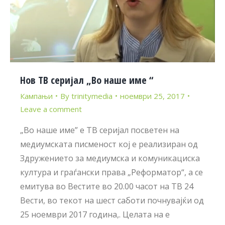
Нов ТВ серијал „Во наше име “
Кампањи
By
trinitymedia
ноември 25, 2017
Leave a comment
„Во наше име” е ТВ серијал посветен на
медиумската писменост кој е реализиран од
Здружението за медиумска и комуникациска
култура и граѓански права „Реформатор“, а се
емитува во Вестите во 20.00 часот на ТВ 24
Вести, во текот на шест саботи почнувајќи од
25 ноември 2017 година,. Целата на е