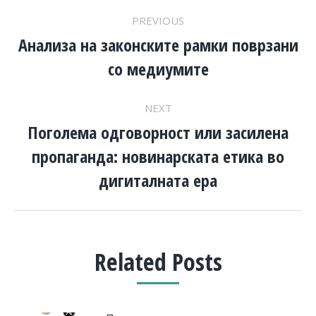
POST
PREVIOUS
NAVIGATION
Анализа на законските рамки поврзани
Previous
со медиумите
post:
NEXT
Поголема одговорност или засилена
пропаганда: новинарската етика во
Next
post:
дигиталната ера
Related Posts