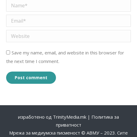
Name *
Email *
Website
Save my name, email, and website in this browser for
the next time I comment.
Post comment
изработено од
TrinityMedia.mk
|
Политика за
приватност
Мрежа за медиумска писменост © АВМУ – 2023. Сите