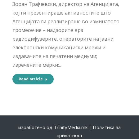
Зоран Трајчевски, директор на Агенцијата,
кој ги презентираше активностите што
Агенцијата ги реализираше во изминатото
тромесечие – надзорите врз
радиодифузерите, операторите на јавни
електронски комуникациски мрежи и
издавачите на печатени медиуми;
изречените мерки;…
Read article
изработено од
TrinityMedia.mk
|
Политика за
приватност