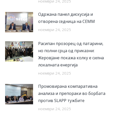
ноември 24, 2025
Одржана панел дискусија и
отворена седница на СЕММ
ноември 24, 2025
Расипан прозорец од патарини,
но полни срца од приказни:
Жеровјане покажа колку е силна
локалната енергија
ноември 24, 2025
Промовирана компаративна
анализа и препораки во борбата
против SLAPP тужбите
ноември 24, 2025