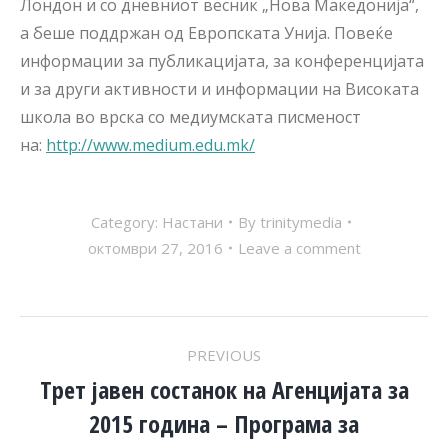
Лондон и со дневниот весник „Нова Македонија“,
а беше поддржан од Европската Унија. Повеќе
информации за публикацијата, за конференцијата
и за други активности и информации на Високата
школа во врска со медиумската писменост
на:
http://www.medium.edu.mk/
Category:
Настани
By
trinitymedia
октомври 27, 2016
Leave a comment
POST
PREVIOUS
NAVIGATION
Трет јавен состанок на Агенцијата за
2015 година – Програма за
Previous