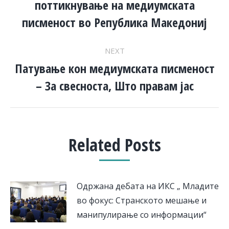
поттикнување на медиумската
post:
писменост во Република Македониј
NEXT
Патување кон медиумската писменост
Next
– За свесноста, Што правам јас
post:
Related Posts
Одржана дебата на ИКС „ Младите
во фокус: Странското мешање и
манипулирање со информации“