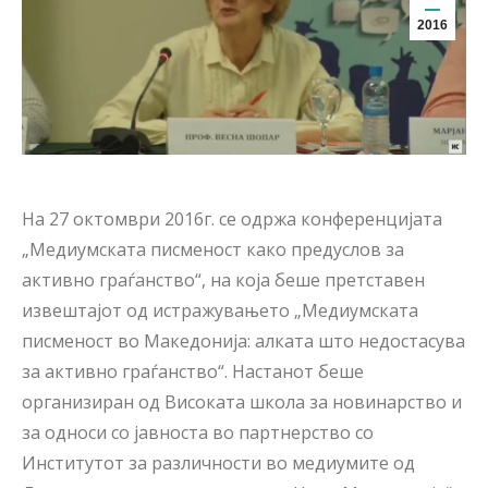
2016
На 27 октомври 2016г. се одржа конференцијата
„Медиумската писменост како предуслов за
активно граѓанство“, на која беше претставен
извештајот од истражувањето „Медиумската
писменост во Македонија: алката што недостасува
за активно граѓанство“. Настанот беше
организиран од Високата школа за новинарство и
за односи со јавноста во партнерство со
Институтот за различности во медиумите од