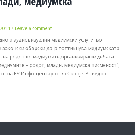
лади, медиумска
 2014
Leave a comment
аудио и аудиовизуелни медиумски услуги, во
 законски обврски да ја поттикнува медиумската
то на родот во медиумите,организираше дебата
едиумите – родот, млади, медиумска писменост”,
те на ЕУ Инфо-центарот во Скопје. Воведно