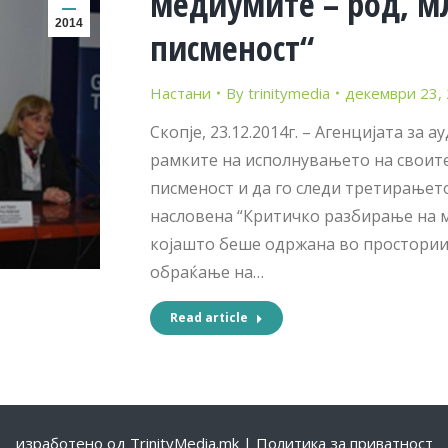
медиумите – род, м
2014
писменост“
Настани
By
trinitymedia
декември 23,
Скопје, 23.12.2014г. – Агенцијата за 
рамките на исполнувањето на своите
писменост и да го следи третирање
насловена “Критичко разбирање на м
којашто беше одржана во простории
обраќање на…
Read article
изработено од
TrinityMedia.mk
|
Политика за приватност