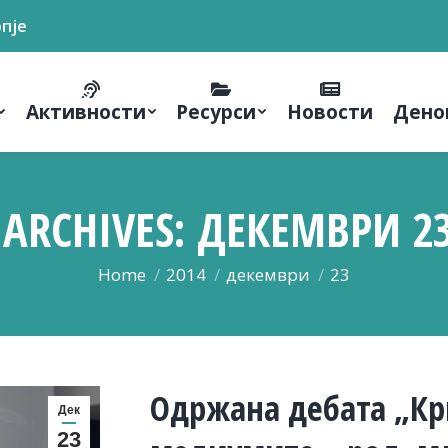
опје
Активности
Ресурси
Новости
Дено
 ARCHIVES:
ДЕКЕМВРИ 23
You are here:
Home
2014
декември
23
Одржана дебата „Кр
Дек
23