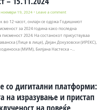
 – 15.11.2024
ноември 19, 2024
Leave a comment
ок во 12 часот, онлајн се одржа Годишниот
исменост за 2024 година како последна
 писменост 2024. На состанокот присуствуваа
аванска (Лице в лице), Дејан Докузовски (ИРЕКС),
кодиноска (МИМ), Билјана Настеска –…
ње со дигитални платформи:
а на изразување и пристап
клученост на повеќе