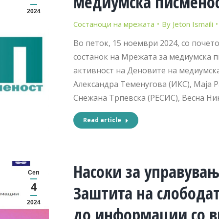
медиумска писменост
2024
Состаноци на мрежата
By
Jeton Ismaili
Во петок, 15 ноември 2024, со почет
состанок на Мрежата за медиумска п
активност на Деновите на медиумска
Александра Теменугова (ИКС), Маја Р
Снежана Трпевска (РЕСИС), Весна Ни
Read article
Насоки за управува
Сеп
4
Заштита на слободат
2024
до информации со в