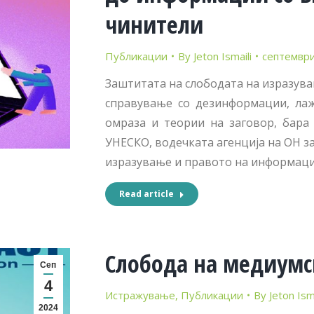
чинители
Публикации
By
Jeton Ismaili
септември
Заштитата на слободата на изразув
справување со дезинформации, ла
омраза и теории на заговор, бара 
УНЕСКО, водечката агенција на ОН з
изразување и правото на информации
Read article
Слобода на медиумс
Сеп
4
Истражување
,
Публикации
By
Jeton Isma
2024