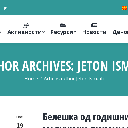
опје
Активности
Ресурси
Новости
Дено
HOR ARCHIVES:
JETON IS
You are here:
Home
Article author Jeton Ismaili
Белешка од годишни
Ное
19