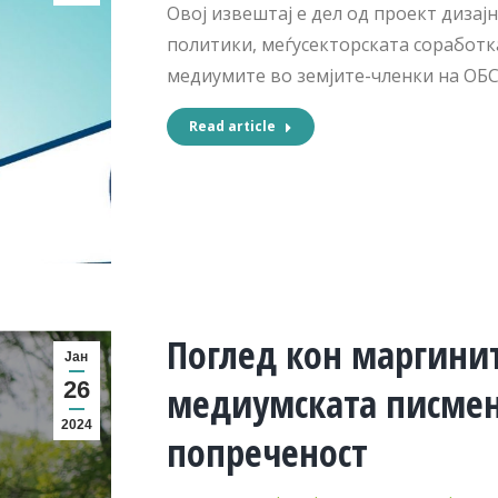
Овој извештај е дел од проект диза
политики, меѓусекторската соработка
медиумите во земјите-членки на ОБС
Read article
Поглед кон маргини
Јан
26
медиумската писмен
2024
попреченост