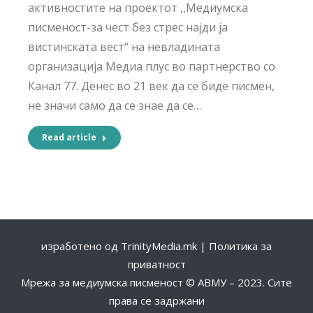
активностите на проектот ,,Медиумска
писменост-за чест без стрес најди ја
вистинската вест“ на невладината
организација Медиа плус во партнерство со
Канал 77. Денес во 21 век да се биде писмен,
не значи само да се знае да се…
Read article
изработено од
TrinityMedia.mk
|
Политика за
приватност
Мрежа за медиумска писменост © АВМУ – 2023. Сите
права се задржани