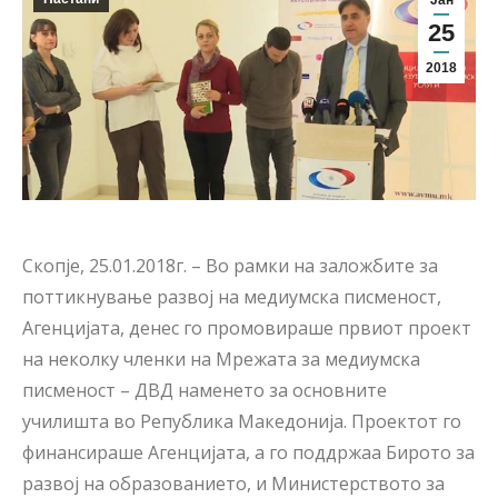
Јан
25
2018
Скопје, 25.01.2018г. – Во рамки на заложбите за
поттикнување развој на медиумска писменост,
Агенцијата, денес го промовираше првиот проект
на неколку членки на Мрежата за медиумска
писменост – ДВД наменето за основните
училишта во Република Македонија. Проектот го
финансираше Агенцијата, а го поддржаа Бирото за
развој на образованието, и Министерството за