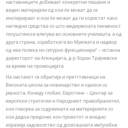
наставниците добиваат конкретни пишани и
видео материјали од кои ќе можат да се
инспирираат и кои ќе можат да ги користат како
нагледни средства со што медиумската писменост
посуштински влегува во основните училишта, а од
друга страна, соработката во Мрежата и надвор
од неа полека но сигурно функционира“ – истакна
директорот на Агенцијата, д-р Зоран Трајчевски
за време на промоцијата.
На настанот се обратија и претставници на
Високата школа за новинарство и односи со
јавноста, Конеду глобал, Евротинк – Центар за
европски стратегии и Народниот правобранител,
кои говореа за содржината на материјалите со
кои дадоа придонес кон проектот и воедно
изразија задоволство од досегашната меѓусебна