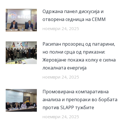
Одржана панел дискусија и
отворена седница на СЕММ
ноември 24, 2025
Расипан прозорец од патарини,
но полни срца од приказни:
Жеровјане покажа колку е силна
локалната енергија
ноември 24, 2025
Промовирана компаративна
анализа и препораки во борбата
против SLAPP тужбите
ноември 24, 2025