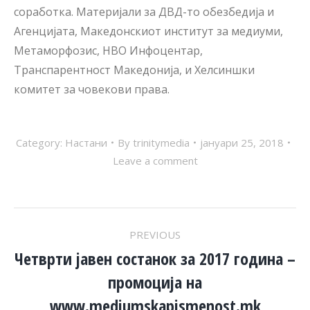
соработка. Материјали за ДВД-то обезбедија и
Агенцијата, Македонскиот институт за медиуми,
Метаморфозис, НВО Инфоцентар,
Транспарентност Македонија, и Хелсиншки
комитет за човекови права.
Category:
Настани
By
trinitymedia
јануари 25, 2018
Leave a comment
POST
PREVIOUS
NAVIGATION
Четврти jавен состанок за 2017 година –
промоција на
Previous
post:
www.mediumskapismenost.mk