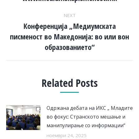
NEXT
Конференција „Медиумската
писменост во Македонија: во или вон
Next
post:
образованието“
Related Posts
Одржана дебата на ИКС „ Младите
во фокус: Странското мешање и
манипулирање со информации“
ноември 24, 2025