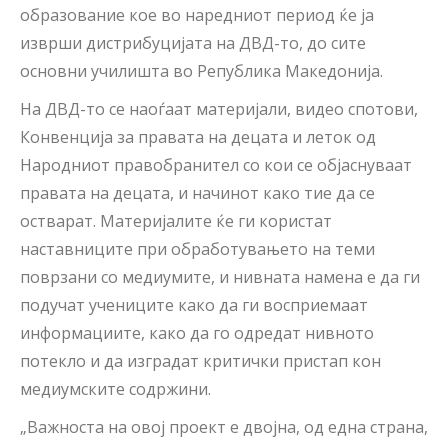
образование кое во наредниот период ќе ја
изврши дистрибуцијата на ДВД-то, до сите
основни училишта во Република Македонија.
На ДВД-то се наоѓаат материјали, видео спотови,
Конвенција за правата на децата и леток од
Народниот правобранител со кои се објаснуваат
правата на децата, и начинот како тие да се
остварат. Материјалите ќе ги користат
наставниците при обработувањето на теми
поврзани со медиумите, и нивната намена е да ги
подучат учениците како да ги восприемаат
информациите, како да го одредат нивното
потекло и да изградат критички пристап кон
медиумските содржини.
„Важноста на овој проект е двојна, од една страна,