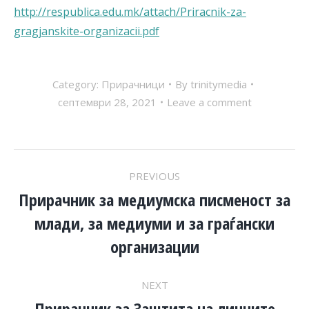
http://respublica.edu.mk/attach/Priracnik-za-
gragjanskite-organizacii.pdf
Category:
Прирачници
By
trinitymedia
септември 28, 2021
Leave a comment
POST
PREVIOUS
NAVIGATION
Прирачник за медиумска писменост за
млади, за медиуми и за граѓански
Previous
post:
организации
NEXT
Прирачник за Заштита на личните