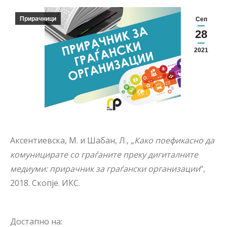
Прирачници
Сеп
28
2021
Аксентиевска, М. и Шабан, Л., „
Како поефикасно да
комуницирате со граѓаните преку дигиталните
медиуми: прирачник за граѓански организации
“,
2018. Скопје. ИКС.
Достапно на: