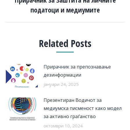
Next
податоци и медиумите
post:
Related Posts
Прирачник за препознавање
дезинформации
јануари 24, 2025
Презентиран Водичот за
медиумска писменост како модел
за активно граѓанство
октомври 10, 2024