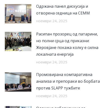
Одржана панел дискусија и
отворена седница на СЕММ
ноември 24, 2025
Расипан прозорец од патарини,
но полни срца од приказни:
Жеровјане покажа колку е силна
локалната енергија
ноември 24, 2025
Промовирана компаративна
анализа и препораки во борбата
против SLAPP тужбите
ноември 24, 2025