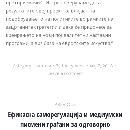
претприемачи?“. Искрено веруваме дека
резултатите овој проект ќе влијаат на
подобрувањето на политиките во рамките на
зацртаните стратегии и дека ќе придонесе за
креирањето на нови поквалитетни наставни
програми, а врз база на европските искуства.“
Category:
Настани
By
trinitymedia
мај 7, 2018
Leave a comment
POST
PREVIOUS
NAVIGATION
Ефикасна саморегулација и медиумски
писмени граѓани за одговорно
Previous