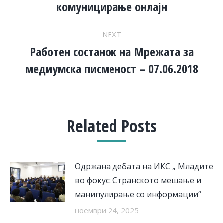
post:
комуницирање онлајн
NEXT
Работен состанок на Мрежата за
Next
медиумска писменост – 07.06.2018
post:
Related Posts
Одржана дебата на ИКС „ Младите
во фокус: Странското мешање и
манипулирање со информации“
ноември 24, 2025