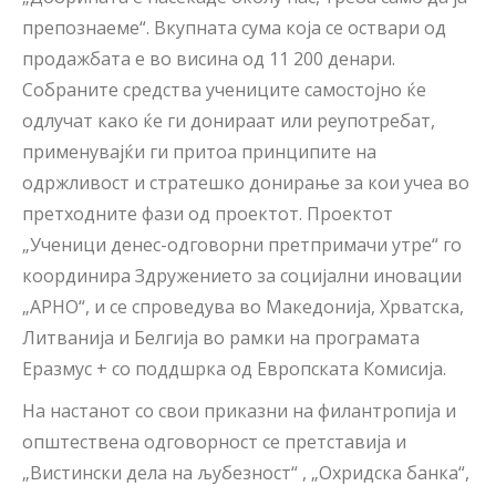
препознаеме“. Вкупната сума која се оствари од
продажбата е во висина од 11 200 денари.
Собраните средства учениците самостојно ќе
одлучат како ќе ги донираат или реупотребат,
применувајќи ги притоа принципите на
одржливост и стратешко донирање за кои учеа во
претходните фази од проектот. Проектот
„Ученици денес-одговорни претпримачи утре“ го
координира Здружението за социјални иновации
„АРНО“, и се спроведува во Македонија, Хрватска,
Литванија и Белгија во рамки на програмата
Еразмус + со поддшрка од Европската Комисија.
На настанот со свои приказни на филантропија и
општествена одговорност се претставија и
„Вистински дела на љубезност“ , „Охридска банка“,