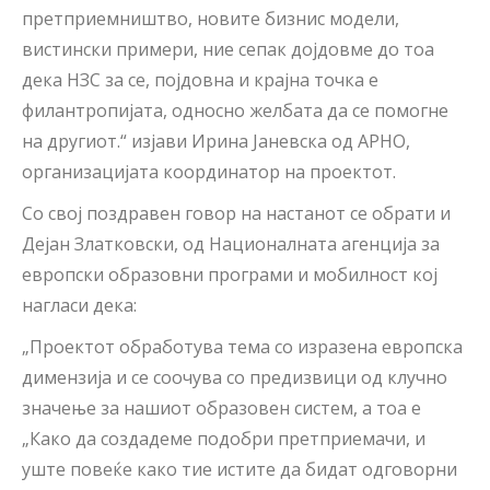
претприемништво, новите бизнис модели,
вистински примери, ние сепак дојдовме до тоа
дека НЗС за се, појдовна и крајна точка е
филантропијата, односно желбата да се помогне
на другиот.“ изјави Ирина Јаневска од АРНО,
организацијата координатор на проектот.
Со свој поздравен говор на настанот се обрати и
Дејан Златковски, од Националната агенција за
европски образовни програми и мобилност кој
нагласи дека:
„Проектот обработува тема со изразена европска
димензија и се соочува со предизвици од клучно
значење за нашиот образовен систем, а тоа е
„Како да создадеме подобри претприемачи, и
уште повеќе како тие истите да бидат одговорни