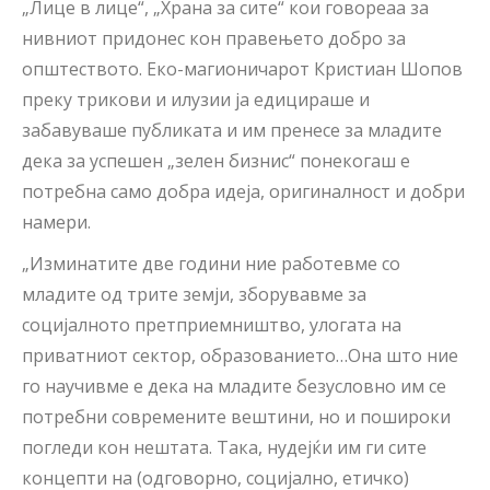
„Лице в лице“, „Храна за сите“ кои говореаа за
нивниот придонес кон правењето добро за
општеството. Еко-магионичарот Кристиан Шопов
преку трикови и илузии ја едицираше и
забавуваше публиката и им пренесе за младите
дека за успешен „зелен бизнис“ понекогаш е
потребна само добра идеја, оригиналност и добри
намери.
„Изминатите две години ние работевме со
младите од трите земји, зборувавме за
социјалното претприемништво, улогата на
приватниот сектор, образованието…Она што ние
го научивме е дека на младите безусловно им се
потребни современите вештини, но и пошироки
погледи кон нештата. Така, нудејќи им ги сите
концепти на (одговорно, социјално, етичко)