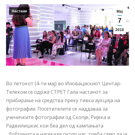
Настани
Мај
7
2018
Во петокот (4-ти мај) во Иновацискиот Центар-
Телеком се одржа СТРЕТ Гала настанот за
прибирање на средства преку тивка аукција на
фотографии. Посетителите се наддаваа за
ученичките фотографии од Скопје, Ријека и
Радвилишкис кои беа дел од кампањата
„Добрината е насекаде околу нас, треба само да ја