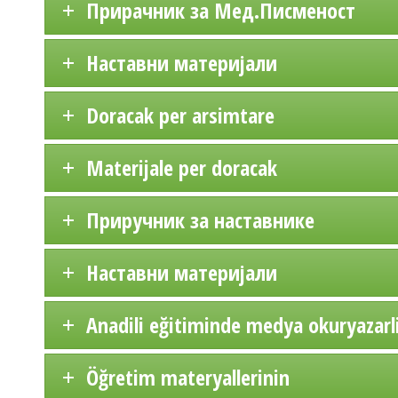
Прирачник за Мед.Писменост
Наставни материјали
Doracak per arsimtare
Materijale per doracak
Приручник за наставнике
Наставни материјали
Anadili eğitiminde medya okuryazarl
Öğretim materyallerinin