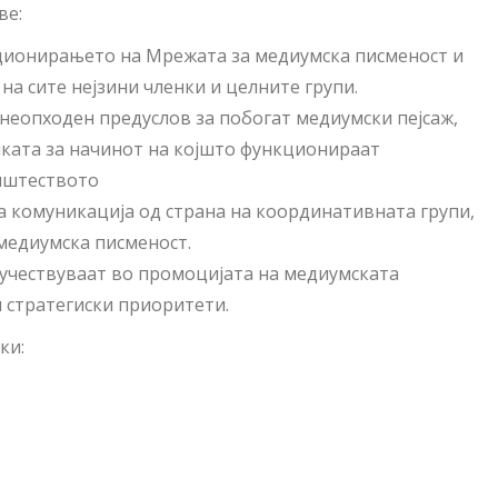
ве:
кционирањето на Мрежата за медиумска писменост и
на сите нејзини членки и целните групи.
неопходен предуслов за побогат медиумски пејсаж,
ката за начинот на којшто функционираат
општеството
а комуникација од страна на координативната групи,
 медиумска писменост.
 учествуваат во промоцијата на медиумската
и стратегиски приоритети.
ки: