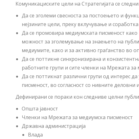
Комуникациските цели на Стратегијата се следни
Да се зголеми свесноста за постоењето и фун
нејзините цели, преку вклучување и соработка 
Да се промовира медиумската писменост како 
можност за зголемување на знаењето на публи
медиумите, како и за активно граѓанство во 
Да се поттикне синхронизирана и конзистентн
работните групи и сите членки на Мрежата за
Да се поттикнат различни групи од интерес да
писменост, во согласност со нивните деловни 
Дефинирани се пораки кон следниве целни публи
Општа јавност
Членки на Мрежата за медиумска писменост
Државна администрација
Влада