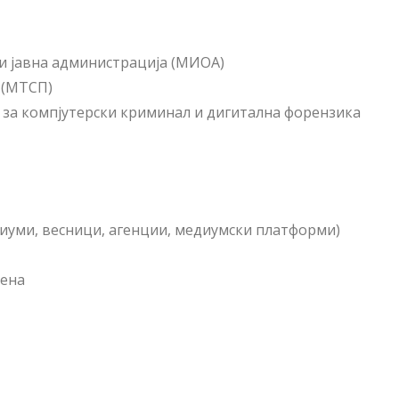
и јавна администрација (МИОА)
 (МТСП)
за компјутерски криминал и дигитална форензика
диуми, весници, агенции, медиумски платформи)
цена