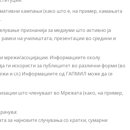
ституции.
рмативни кампањи (како што е, на пример, камањата
.
делување признанија за медиуми што активно ја
 рамки на училиштата, презентации во средини и
ни мрежи/асоцијации. Информациите околу
а ги искористи за публицитет во различни форми (во
режи и сл.) Информациите од ГАПМИЛ може да се
низации што членуваат во Мрежата (како, на пример,
рачува:
а за најновите случувања со кратки, сумарни