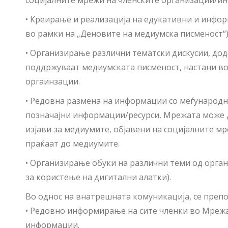
социјалните мрежи на членските организации/ин
• Креирање и реализација на едукативни и инфо
во рамки на „Деновите на медиумска писменост“)
• Организирање различни тематски дискусии, до
поддржуваат медиумската писменост, настани во
оргаинзации.
• Редовна размена на информации со меѓународ
позначајни информации/ресурси, Мрежата може д
изјави за медиумите, објавени на социјалните м
праќаат до медиумите.
• Организирање обуки на различни теми од орга
за користење на дигитални алатки).
Во однос на внатрешната комуникација, се препо
• Редовно информирање на сите членки во Мрежат
информации.