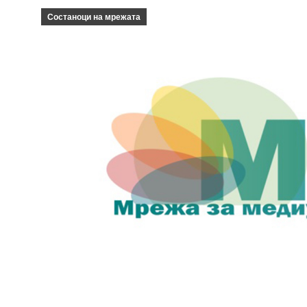
Состаноци на мрежата