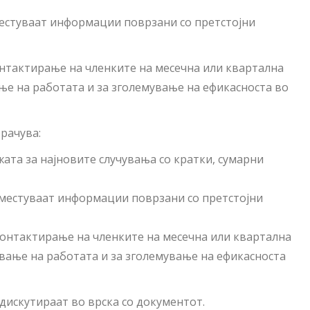
сместуваат информации поврзани со претстојни
Контактирање на членките на месечна или квартална
ање на работата и за зголемување на ефикасноста во
рачува:
та за најновите случувања со кратки, сумарни
 сместуваат информации поврзани со претстојни
 Контактирање на членките на месечна или квартална
ување на работата и за зголемување на ефикасноста
дискутираат во врска со документот.