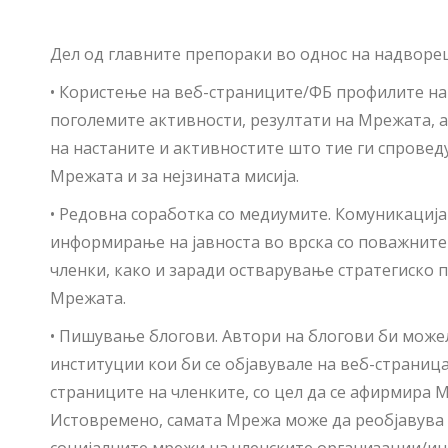
Дел од главните препораки во однос на надворе
• Користење на веб-страниците/ФБ профилите на
поголемите активности, резултати на Мрежата, а
на настаните и активностите што тие ги спровед
Мрежата и за нејзината мисија.
• Редовна соработка со медиумите. Комуникациј
информирање на јавноста во врска со поважните
членки, како и заради остварување стратегиско 
Мрежата.
• Пишување блогови. Автори на блогови би може
институции кои би се објавувале на веб-страниц
страниците на членките, со цел да се афирмира 
Истовремено, самата Мрежа може да реобјавува