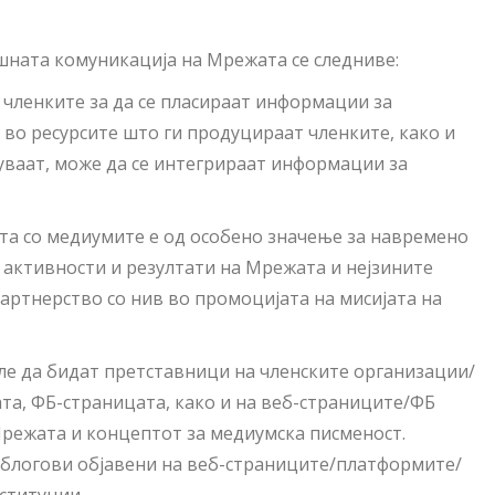
шната комуникација на Мрежата се следниве:
 членките за да се пласираат информации за
 во ресурсите што ги продуцираат членките, како и
уваат, може да се интегрираат информации за
ата со медиумите е од особено значење за навремено
 активности и резултати на Мрежата и нејзините
партнерство со нив во промоцијата на мисијата на
ле да бидат претставници на членските организации/
ата, ФБ-страницата, како и на веб-страниците/ФБ
Мрежата и концептот за медиумска писменост.
 блогови објавени на веб-страниците/платформите/