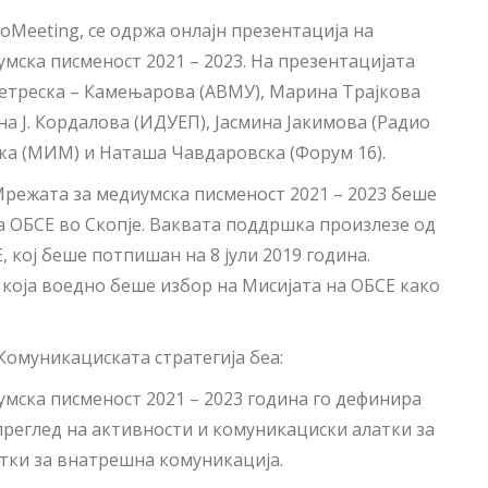
ToMeeting, се одржа онлајн презентација на
мска писменост 2021 – 2023. На презентацијата
Петреска – Камењарова (АВМУ), Марина Трајкова
на Ј. Кордалова (ИДУЕП), Јасмина Јакимова (Радио
ка (МИМ) и Наташа Чавдаровска (Форум 16).
Мрежата за медиумска писменост 2021 – 2023 беше
а ОБСЕ во Скопје. Ваквата поддршка произлезе од
кој беше потпишан на 8 јули 2019 година.
 која воедно беше избор на Мисијата на ОБСЕ како
Комуникациската стратегија беа:
мска писменост 2021 – 2023 година го дефинира
преглед на активности и комуникациски алатки за
атки за внатрешна комуникација.