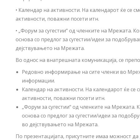
• Календар на активности. На календарот ќе се 
активности, поважни посети итн.
• „Форум за сугестии“ од членките на Мрежата. 
основа со предлог за сугестии/идеи за подобрув
дејствувањето на Мрежата.
Во однос на внатрешната комуникација, се препо
Редовно информирање на сите членки во Мрежа
информации.
Календар на активности. На календарот ќе се
активности, поважни посети итн.
„Форум за сугестии“ од членките на Мрежата.
основа со предлог за сугестии/идеи за подобр
во дејствувањето на Мрежата.
По презентацијата, присутните имаа можност да 