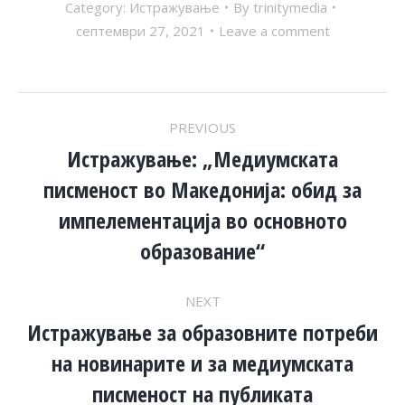
Category:
Истражување
By
trinitymedia
септември 27, 2021
Leave a comment
POST
PREVIOUS
NAVIGATION
Истражување: „Медиумската
писменост во Македонија: обид за
Previous
импелементација во основното
post:
образование“
NEXT
Истражување за образовните потреби
на новинарите и за медиумската
Next
post:
писменост на публиката