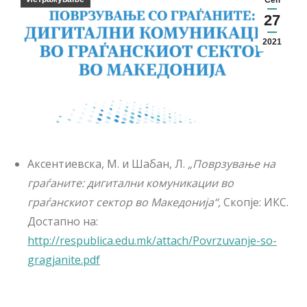
Сеп
27
2021
Аксентиевска, М. и Шабан, Л.
„Поврзување на
граѓаните: дигитални комуникации во
граѓанскиот сектор во Македонија“,
Скопје: ИКС.
Достапно на:
http://respublica.edu.mk/attach/Povrzuvanje-so-
gragjanite.pdf