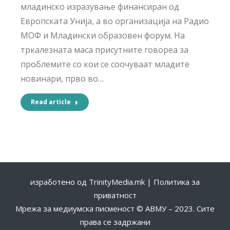
младинско изразување финансиран од
Европската Унија, а во организација на Радио
МОФ и Младински образовен форум. На
тркалезната маса присутните говореа за
проблемите со кои се соочуваат младите
новинари, прво во…
Read article
изработено од
TrinityMedia.mk
|
Политика за
приватност
Мрежа за медиумска писменост © АВМУ – 2023. Сите
права се задржани