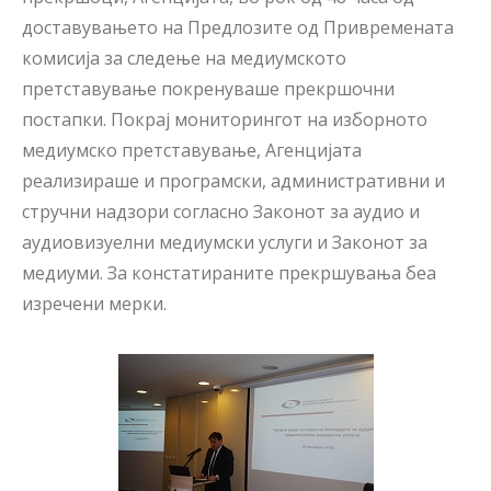
доставувањето на Предлозите од Привремената
комисија за следење на медиумското
претставување покренуваше прекршочни
постапки. Покрај мониторингот на изборното
медиумско претставување, Агенцијата
реализираше и програмски, административни и
стручни надзори согласно Законот за аудио и
аудиовизуелни медиумски услуги и Законот за
медиуми. За констатираните прекршувања беа
изречени мерки.