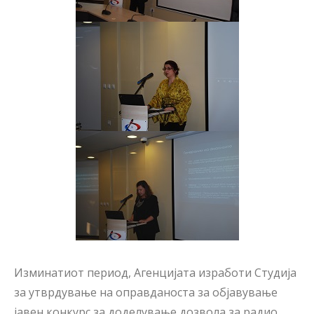
Изминатиот период, Агенцијата изработи Студија
за утврдување на оправданоста за објавување
јавен конкурс за доделување дозвола за радио