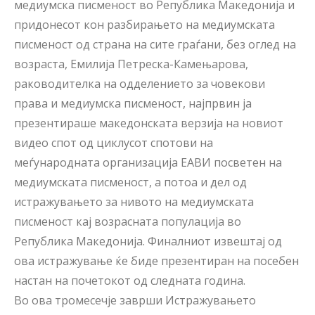
медиумска писменост во Република Македонија и
придонесот кон разбирањето на медиумската
писменост од страна на сите граѓани, без оглед на
возраста, Емилија Петреска-Камењарова,
раководителка на одделението за човекови
права и медиумска писменост, најпрвин ја
презентираше македонската верзија на новиот
видео спот од циклусот спотови на
меѓународната организација ЕАВИ посветен на
медиумската писменост, а потоа и дел од
истражувањето за нивото на медиумската
писменост кај возрасната популација во
Република Македонија. Финалниот извештај од
ова истражување ќе биде презентиран на посебен
настан на почетокот од следната година.
Во ова тромесечје заврши Истражувањето