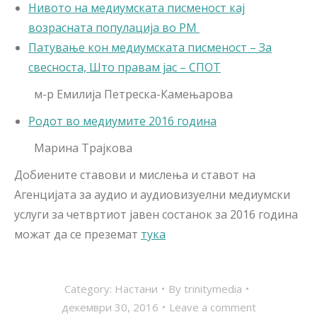
Нивото на медиумската писменост кај
возрасната популација во РМ
Патување кон медиумската писменост – За
свесноста, Што правам јас – СПОТ
м-р Емилија Петреска-Камењарова
Родот во медиумите 2016 година
Марина Трајкова
Добиените ставови и мислења и ставот на
Агенцијата за аудио и аудиовизуелни медиумски
услуги за четвртиот јавен состанок за 2016 година
можат да се преземат
тука
Category:
Настани
By
trinitymedia
декември 30, 2016
Leave a comment