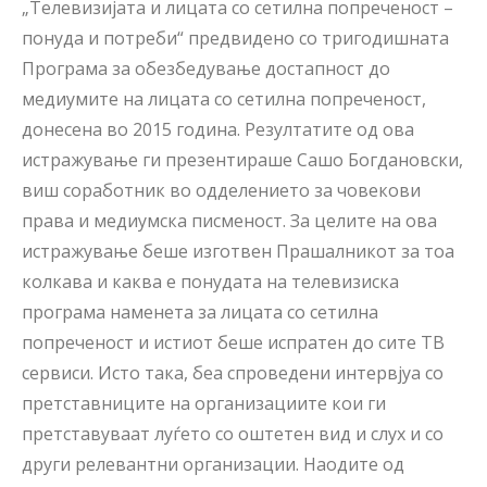
„Телевизијата и лицата со сетилна попреченост –
понуда и потреби“ предвидено со тригодишната
Програма за обезбедување достапност до
медиумите на лицата со сетилна попреченост,
донесена во 2015 година. Резултатите од ова
истражување ги презентираше Сашо Богдановски,
виш соработник во одделението за човекови
права и медиумска писменост. За целите на ова
истражување беше изготвен Прашалникот за тоа
колкава и каква е понудата на телевизиска
програма наменета за лицата со сетилна
попреченост и истиот беше испратен до сите ТВ
сервиси. Исто така, беа спроведени интервјуа со
претставниците на организациите кои ги
претставуваат луѓето со оштетен вид и слух и со
други релевантни организации. Наодите од