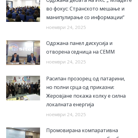
Одржана дебата на ИКС „ Младите
во фокус: Странското мешање и
манипулирање со информации“
ноември 24, 2025
Одржана панел дискусија и
отворена седница на СЕММ
ноември 24, 2025
Расипан прозорец од патарини,
но полни срца од приказни:
Жеровјане покажа колку е силна
локалната енергија
ноември 24, 2025
Промовирана компаративна