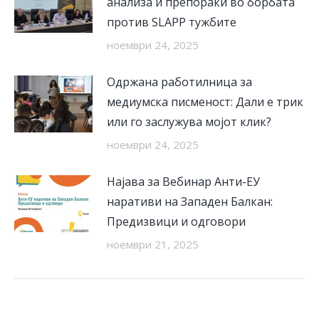
анализа и препораки во борбата
против SLAPP тужбите
ноември 24, 2025
Одржана работилница за
медиумска писменост: Дали е трик
или го заслужува мојот клик?
ноември 24, 2025
Најава за Вебинар Анти-ЕУ
наративи на Западен Балкан:
Предизвици и одговори
ноември 21, 2025