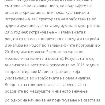
емитување на локално ниво, на подрачјето на
општина Кривогаштани и неколку анализи и
истражувања: за Структурата на вработените во
аудио и аудиовизуелната медиумска индустрија во
2015 година; истражување – Телевизијата и
лицата со сетилна попреченост-понуди и потреби
и анализа на Родот во телевизиските програми во
2016 година (согласно Законот за еднакви
можности на жените и мажите). Резултатите од
Анализата на вестите и рекламите во 2016 година,
ги презентираше Марина Трајкова, која
учествуваше во изработката на оваа анализа.
Воедно, таа говореше и за застапеноста на
родовите во медиумите и нивното значење.
Во однос на начините на подигнување на свеста за