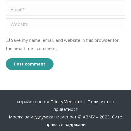
Email *
Website
Save my name, email, and website in this browser for
the next time I comment.
Post comment
изработено од
TrinityMedia.mk
|
Политика за
приватност
Мрежа за медиумска писменост © АВМУ – 2023. Сите
права се задржани