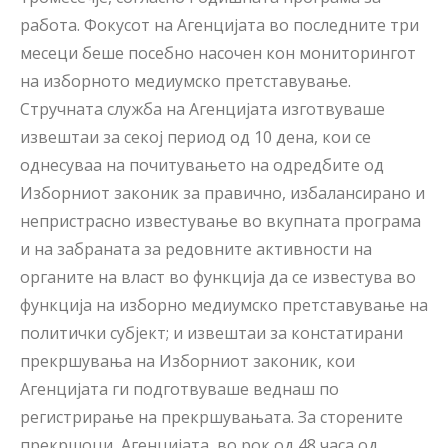
работа. Фокусот на Агенцијата во последните три
месеци беше посебно насочен кон мониторингот
на изборното медиумско претставување.
Стручната служба на Агенцијата изготвуваше
извештаи за секој период од 10 дена, кои се
однесуваа на почитувањето на одредбите од
Изборниот законик за правично, избалансирано и
непристрасно известување во вкупната програма
и на забраната за редовните активности на
органите на власт во функција да се известува во
функција на изборно медиумско претставување на
политички субјект; и извештаи за констатирани
прекршувања на Изборниот законик, кои
Агенцијата ги подготвуваше веднаш по
регистрирање на прекршувањата. За сторените
прекршоци, Агенцијата, во рок од 48 часа од