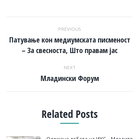
POST
PREVIOUS
NAVIGATION
Патување кон медиумската писменост
Previous
– За свесноста, Што правам јас
post:
NEXT
Младински Форум
Next
post:
Related Posts