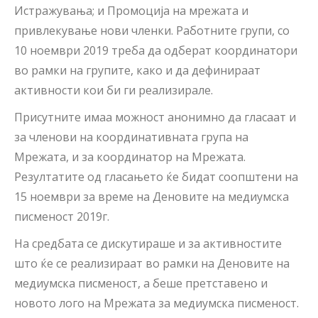
Истражувања; и Промоција на мрежата и
привлекување нови членки. Работните групи, со
10 ноември 2019 треба да одберат координатори
во рамки на групите, како и да дефинираат
активности кои би ги реализирале.
Присутните имаа можност анонимно да гласаат и
за членови на координативната група на
Мрежата, и за координатор на Мрежата.
Резултатите од гласањето ќе бидат соопштени на
15 ноември за време на Деновите на медиумска
писменост 2019г.
На средбата се дискутираше и за активностите
што ќе се реализираат во рамки на Деновите на
медиумска писменост, а беше претставено и
новото лого на Мрежата за медиумска писменост.