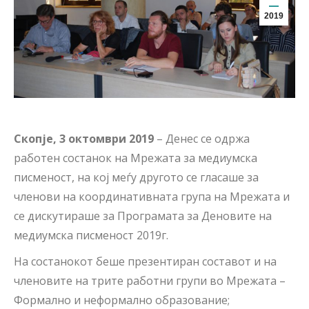
2019
Скопје, 3 октомври 2019
– Денес се одржа
работен состанок на Мрежата за медиумска
писменост, на кој меѓу другото се гласаше за
членови на координативната група на Мрежата и
се дискутираше за Програмата за Деновите на
медиумска писменост 2019г.
На состанокот беше презентиран составот и на
членовите на трите работни групи во Мрежата –
Формално и неформално образование;