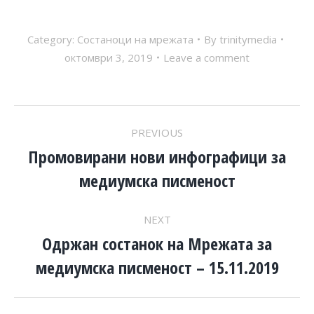
Category:
Состаноци на мрежата
By
trinitymedia
октомври 3, 2019
Leave a comment
POST
PREVIOUS
NAVIGATION
Промовирани нови инфографици за
Previous
медиумска писменост
post:
NEXT
Одржан состанок на Мрежата за
Next
медиумска писменост – 15.11.2019
post: