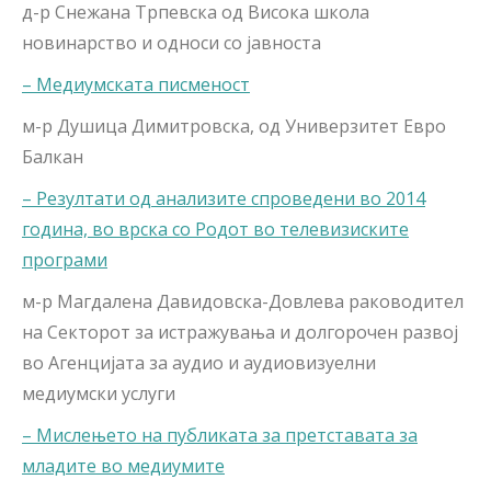
д-р Снежана Трпевска од Висока школа
новинарство и односи со јавноста
– Mедиумската писменост
м-р Душица Димитровска, од Универзитет Евро
Балкан
– Резултати од анализите спроведени во 2014
година, во врска со Родот во телевизиските
програми
м-р Магдалена Давидовска-Довлева раководител
на Секторот за истражувања и долгорочен развој
во Агенцијата за аудио и аудиовизуелни
медиумски услуги
– Мислењето на публиката за претставата за
младите во медиумите