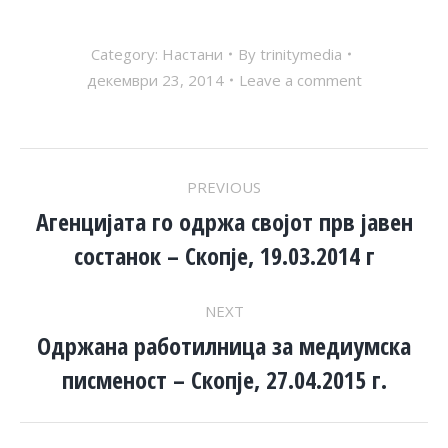
Category:
Настани
By
trinitymedia
декември 23, 2014
Leave a comment
POST
PREVIOUS
NAVIGATION
Агенцијата го одржa својот прв јавен
Previous
состанок – Скопје, 19.03.2014 г
post:
NEXT
Одржана работилница за медиумска
Next
писменост – Скопје, 27.04.2015 г.
post: