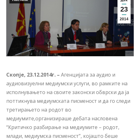
Дек
23
2014
Скопје, 23.12.2014г. –
Агенцијата за аудио и
аудиовизуелни медиумски услуги, во рамките на
исполнувањето на своите законски обврски да ја
поттикнува медиумската писменост и да го следи
третирањето на родот во
медиумите,
организираше дебата насловена
“Критичко разбирање на медиумите – родот,
млади, медиумска писменост”, којашто беше