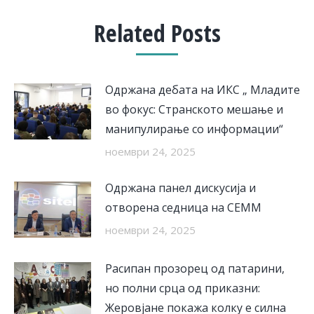
Related Posts
Одржана дебата на ИКС „ Младите
во фокус: Странското мешање и
манипулирање со информации“
ноември 24, 2025
Одржана панел дискусија и
отворена седница на СЕММ
ноември 24, 2025
Расипан прозорец од патарини,
но полни срца од приказни:
Жеровјане покажа колку е силна