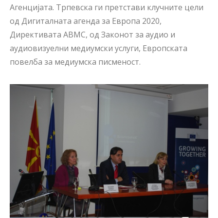
Агенцијата. Трпевска ги претстави клучните цели
од Дигиталната агенда за Европа 2020,
Директивата АВМС, од Законот за аудио и
аудиовизуелни медиумски услуги, Европската
повелба за медиумска писменост.