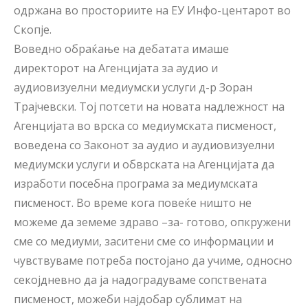
одржана во просториите на ЕУ Инфо-центарот во
Скопје.
Воведно обраќање на дебатата имаше
директорот на Агенцијата за аудио и
аудиовизуелни медиумски услуги д-р Зоран
Трајчевски. Тој потсети на новата надлежност на
Агенцијата во врска со медиумската писменост,
воведена со Законот за аудио и аудиовизуелни
медиумски услуги и обврската на Агенцијата да
изработи посебна програма за медиумската
писменост. Во време кога повеќе ништо не
можеме да земеме здраво –за- готово, опкружени
сме со медиуми, заситени сме со информации и
чувствуваме потреба постојано да учиме, односно
секојдневно да ја надоградуваме сопствената
писменост, можеби најдобар сублимат на