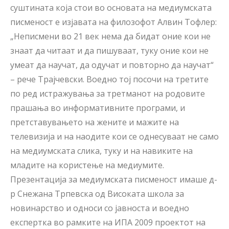
суштината која стои во основата на медиумската
писменост е изјавата на филозофот Алвин Тофлер:
„Неписмени во 21 век нема да бидат оние кои не
знаат да читаат и да пишуваат, туку оние кои не
умеат да научат, да одучат и повторно да научат“
– рече Трајчевски. Воедно тој посочи на третите
по ред истражувања за третманот на родовите
прашања во информативните програми, и
претставувањето на жените и мажите на
телевизија и на наодите кои се однесуваат не само
на медиумската слика, туку и на навиките на
младите на користење на медиумите.
Презентација за медиумската писменост имаше д-
р Снежана Трпевска од Високата школа за
новинарство и односи со јавноста и воедно
експертка во рамките на ИПА 2009 проектот на