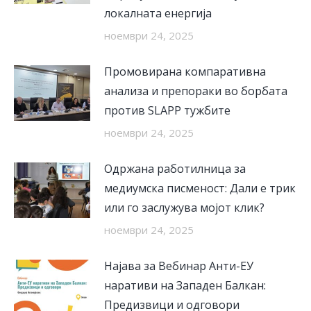
локалната енергија
ноември 24, 2025
Промовирана компаративна
анализа и препораки во борбата
против SLAPP тужбите
ноември 24, 2025
Одржана работилница за
медиумска писменост: Дали е трик
или го заслужува мојот клик?
ноември 24, 2025
Најава за Вебинар Анти-ЕУ
наративи на Западен Балкан:
Предизвици и одговори