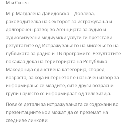
М и Сител.
М-р Магдалена Давидовска – Довлева,
раководителка на Секторот за истражувања и
долгорочен развој во Агенцијата за аудио и
аудиовизуелни медиумски услуги ги претстави
резултатите од Истражувањето на мислењето на
публиката за радио и ТВ програмите. Резултатите
покажаа дека на територијата на Република
Македонија единствена категорија, според
возраста, за која интернетот е назначен извор за
информирање се младите, сите други возрасни
групи најчесто се информираат од телевизија.
Повеќе детали за истражувањата се содржани во
презентациите кои можат да се преземат на
следниве линкови: