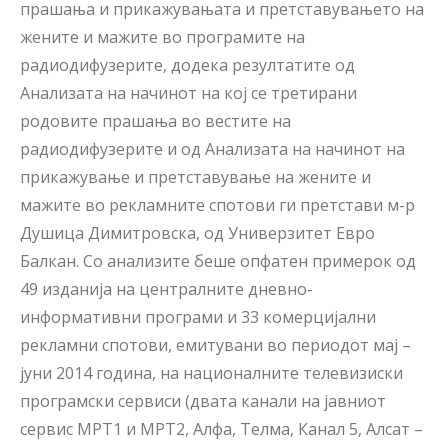
прашања и прикажувањата и претставувањето на
жените и мажите во програмите на
радиодифузерите, додека резултатите од
Анализата на начинот на кој се третирани
родовите прашања во вестите на
радиодифузерите и од Анализата на начинот на
прикажување и претставување на жените и
мажите во рекламните спотови ги претстави м-р
Душица Димитровска, од Универзитет Евро
Балкан. Со анализите беше опфатен примерок од
49 изданија на централните дневно-
информативни програми и 33 комерцијални
рекламни спотови, емитувани во периодот мај –
јуни 2014 година, на националните телевизиски
програмски сервиси (двата канали на јавниот
сервис МРТ1 и МРТ2, Алфа, Телма, Канал 5, Алсат –