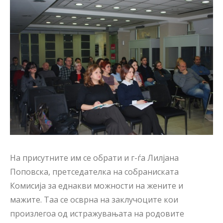
На присутните им се обрати и г-ѓа Лилјана
Поповска, претседателка на собраниската
Комисија за еднакви можности на жените и
мажите. Таа се осврна на заклучоците кои
произлегоа од истражувањата на родовите