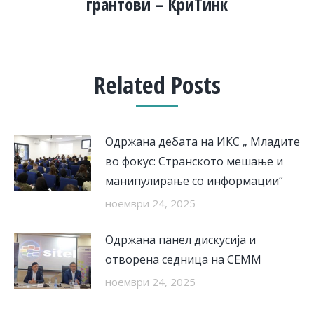
грантови – КриТинк
post:
Related Posts
Одржана дебата на ИКС „ Младите
во фокус: Странското мешање и
манипулирање со информации“
ноември 24, 2025
Одржана панел дискусија и
отворена седница на СЕММ
ноември 24, 2025