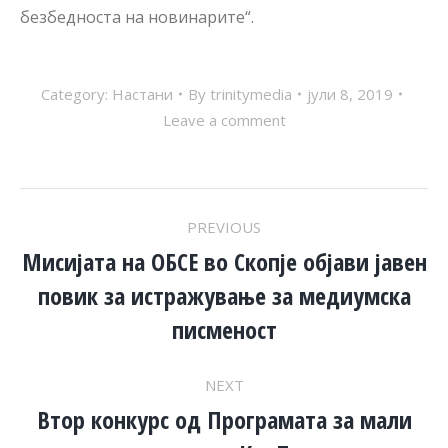
безбедноста на новинарите“.
Category:
Настани
By
trinitymedia
јули 8, 2019
Leave a comment
POST
PREVIOUS
NAVIGATION
Мисијата на ОБСЕ во Скопје објави јавен
повик за истражување за медиумска
Previous
post:
писменост
NEXT
Втор конкурс од Програмата за мали
Next