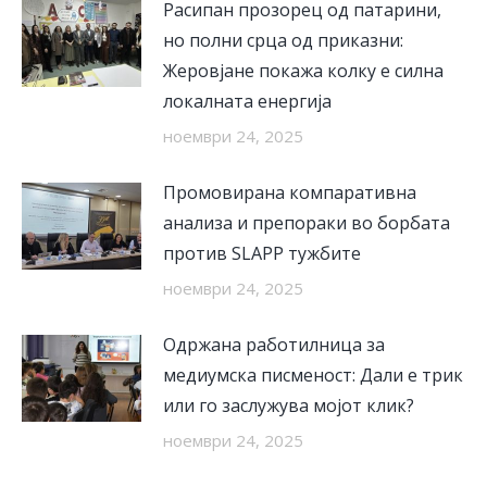
Расипан прозорец од патарини,
но полни срца од приказни:
Жеровјане покажа колку е силна
локалната енергија
ноември 24, 2025
Промовирана компаративна
анализа и препораки во борбата
против SLAPP тужбите
ноември 24, 2025
Одржана работилница за
медиумска писменост: Дали е трик
или го заслужува мојот клик?
ноември 24, 2025