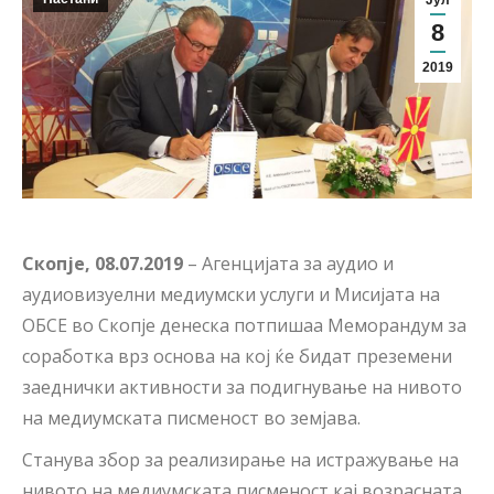
Јул
8
2019
Скопје, 08.07.2019
– Агенцијата за аудио и
аудиовизуелни медиумски услуги и Мисијата на
ОБСЕ во Скопје денеска потпишаа Меморандум за
соработка врз основа на кој ќе бидат преземени
заеднички активности за подигнување на нивото
на медиумската писменост во земјава.
Станува збор за реализирање на истражување на
нивото на медиумската писменост кај возрасната