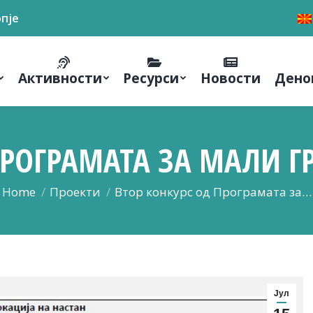
опје
Активности
Ресурси
Новости
Дено
ПРОГРАМАТА ЗА МАЛИ Г
You are here:
Home
Проекти
Втор конкурс од Програмата за…
Јул