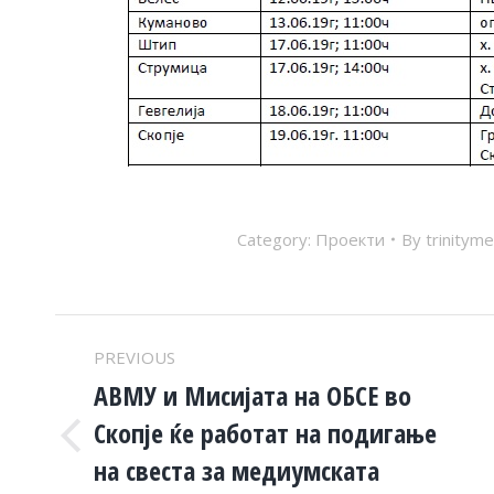
Category:
Проекти
By
trinityme
POST
PREVIOUS
NAVIGATION
АВМУ и Мисијата на ОБСЕ во
Скопје ќе работат на подигање
Previous
на свеста за медиумската
post: