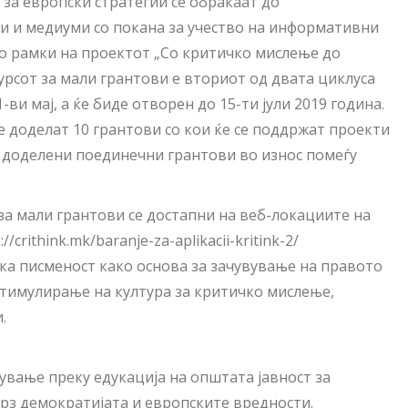
за европски стратегии се обраќаат до
и и медиуми со покана за учество на информативни
во рамки на проектот „Со критичко мислење до
урсот за мали грантови е вториот од двата циклуса
ви мај, а ќе биде отворен до 15-ти јули 2019 година.
е доделат 10 грантови со кои ќе се поддржат проекти
т доделени поединечни грантови во износ помеѓу
а мали грантови се достапни на веб-локациите на
crithink.mk/baranje-za-aplikacii-kritink-2/
ка писменост како основа за зачувување на правото
стимулирање на култура за критичко мислење,
.
ување преку едукација на општата јавност за
з демократијата и европските вредности.