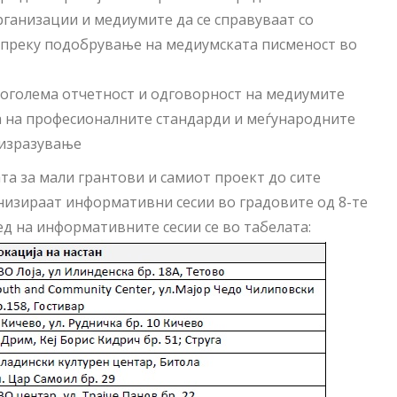
рганизации и медиумите да се справуваат со
) преку подобрување на медиумската писменост во
поголема отчетност и одговорност на медиумите
а на професионалните стандарди и меѓународните
 изразување
ата за мали грантови и самиот проект до сите
изираат информативни сесии во градовите од 8-те
д на информативните сесии се во табелата: