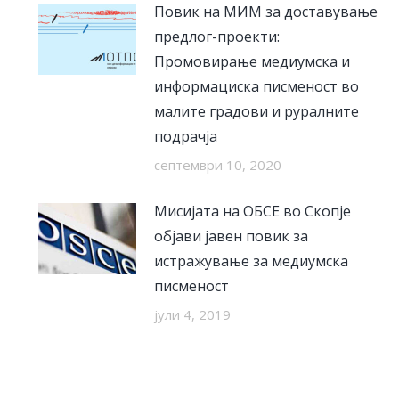
Повик на МИМ за доставување
предлог-проекти:
Промовирање медиумска и
информациска писменост во
малите градови и руралните
подрачја
септември 10, 2020
Мисијата на ОБСЕ во Скопје
објави јавен повик за
истражување за медиумска
писменост
јули 4, 2019