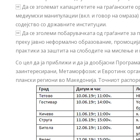
 Да се зголемат капацитетите на граѓанските о
медиумски манипулации (вкл. и говор на омраза
содејство со државните институции.
 Да се зголеми побарувачката од граѓаните за 
преку јавно неформално образование, промоциј
практики за заштита на слободите на мислење и
Со цел да ја приближи и да ја дообјасни Програм
заинтересирани, Метаморфозис и Евротинк орган
плански региони во Македонија. Точниот распоре