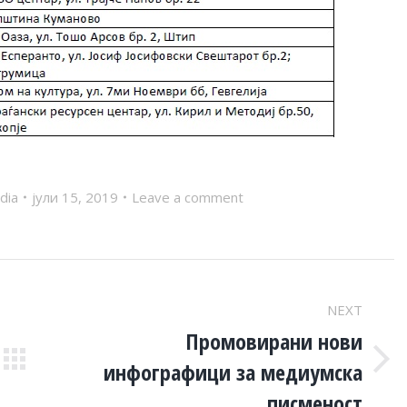
dia
јули 15, 2019
Leave a comment
NEXT
Промовирани нови
инфографици за медиумска
Next
post:
писменост