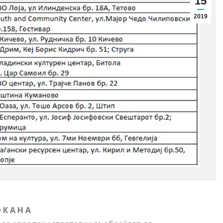
15
2019
 К А Н А