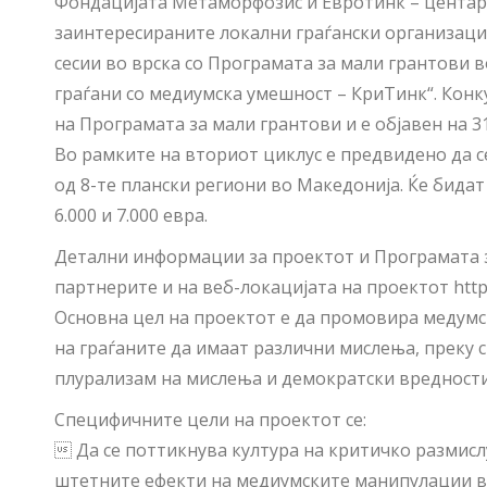
Фондацијата Метаморфозис и Евротинк – центар 
заинтересираните локални граѓански организаци
сесии во врска со Програмата за мали грантови 
граѓани со медиумска умешност – КриТинк“. Конк
на Програмата за мали грантови и е објавен на 31-
Во рамките на вториот циклус е предвидено да с
од 8-те плански региони во Македонија. Ќе бида
6.000 и 7.000 евра.
Детални информации за проектот и Програмата з
партнерите и на веб-локацијата на проектот http://
Основна цел на проектот е да промовира медумс
на граѓаните да имаат различни мислења, преку 
плурализам на мислења и демократски вредности
Специфичните цели на проектот се:
 Да се поттикнува култура на критичко размисл
штетните ефекти на медиумските манипулации вр