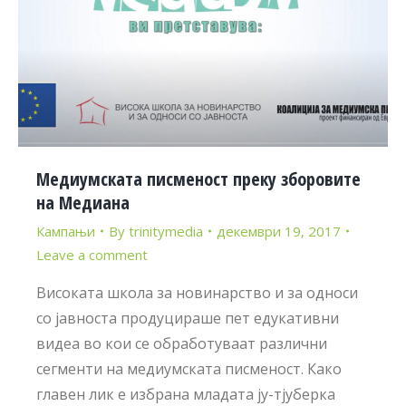
Медиумската писменост преку зборовите
на Медиана
Кампањи
By
trinitymedia
декември 19, 2017
Leave a comment
Високата школа за новинарство и за односи
со јавноста продуцираше пет едукативни
видеа во кои се обработуваат различни
сегменти на медиумската писменост. Како
главен лик е избрана младата ју-тјуберка