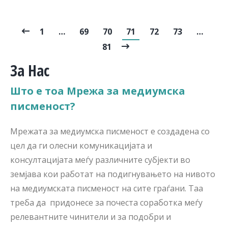
1
…
69
70
71
72
73
…
81
За Нас
Што е тоа Мрежа за медиумска
писменост?
Мрежата за медиумска писменост е создадена со
цел да ги олесни комуникацијата и
консултацијата меѓу различните субјекти во
земјава кои работат на подигнувањето на нивото
на медиумската писменост на сите граѓани. Таа
треба да придонесе за почеста соработка меѓу
релевантните чинители и за подобри и