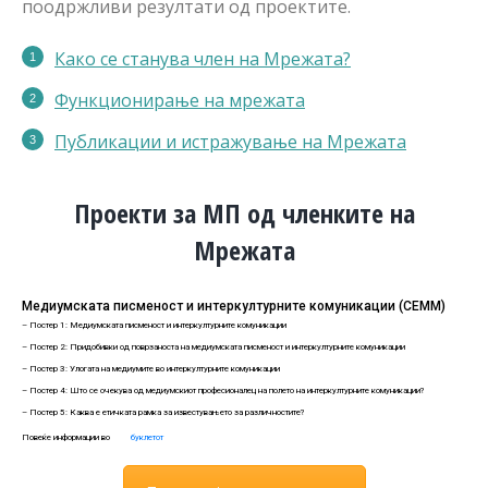
поодржливи резултати од проектите.
Како се станува член на Мрежата?
Функционирање на мрежата
Публикации
и истражување на Мрежата
Проекти за МП од членките на
Мрежата
Медиумската писменост и интеркултурните комуникации (СЕММ)
– Постер 1: Медиумската писменост и интеркултурните комуникации
– Постер 2: Придобивки од поврзаноста на медиумската писменост и интеркултурните комуникации
– Постер 3: Улогата на медиумите во интеркултурните комуникации
– Постер 4: Што се очекува од медиумскиот професионалец на полето на интеркултурните комуникации?
– Постер 5: Каква е етичката рамка за известувањето за различностите?
Повеќе информации во
буклетот