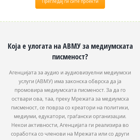
Прегледај ги сите проекти
Која е улогата на АВМУ за медиумската
писменост?
Агенцијата за аудио и аудиовизуелни медиумски
услуги (АВМУ) има законска обврска да ја
промовира медиумската писменост. За да го
оствари ова, таа, преку Мрежата за медиумска
писменост, се поврза со креатори на политики,
медиуми, едукатори, граѓански организации.
Некои активности, Агенцијата ги реализира во
соработка со членови на Мрежата или со други