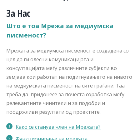
За Нас
Што е тоа Мрежа за медиумска
писменост?
Мрежата за медиумска писменост е создадена со
цел да ги олесни комуникацијата и
консултацијата меѓу различните субјекти во
земјава кои работат на подигнувањето на нивото
на медиумската писменост на сите граѓани. Таа
треба да придонесе за почеста соработка меѓу
релевантните чинители и за подобри и
поодржливи резултати од проектите.
Како се станува член на Мрежата?
Функционирање на мрежата