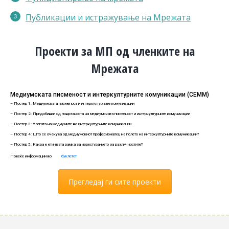
Публикации
и истражување на Мрежата
Проекти за МП од членките на
Мрежата
Медиумската писменост и интеркултурните комуникации (СЕММ)
– Постер 1: Медиумската писменост и интеркултурните комуникации
– Постер 2: Придобивки од поврзаноста на медиумската писменост и интеркултурните комуникации
– Постер 3: Улогата на медиумите во интеркултурните комуникации
– Постер 4: Што се очекува од медиумскиот професионалец на полето на интеркултурните комуникации?
– Постер 5: Каква е етичката рамка за известувањето за различностите?
Повеќе информации во
буклетот
Прегледај ги сите проекти