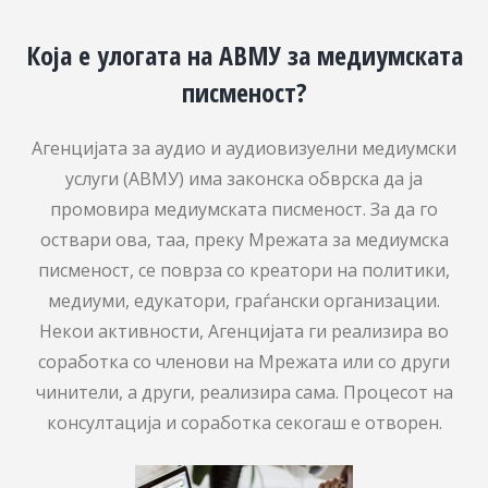
Која е улогата на АВМУ за медиумската
писменост?
Агенцијата за аудио и аудиовизуелни медиумски
услуги (АВМУ) има законска обврска да ја
промовира медиумската писменост. За да го
оствари ова, таа, преку Мрежата за медиумска
писменост, се поврза со креатори на политики,
медиуми, едукатори, граѓански организации.
Некои активности, Агенцијата ги реализира во
соработка со членови на Мрежата или со други
чинители, а други, реализира сама. Процесот на
консултација и соработка секогаш е отворен.