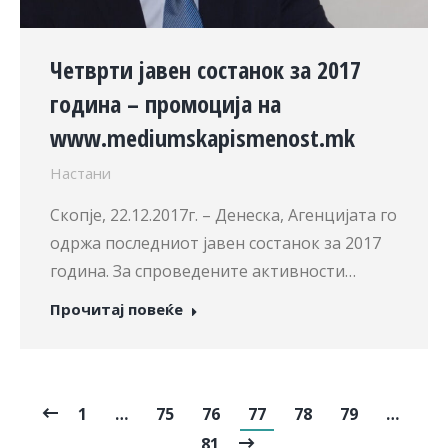
Четврти jавен состанок за 2017
година – промоција на
www.mediumskapismenost.mk
Настани
Скопје, 22.12.2017г. – Денеска, Агенцијата го
одржа последниот јавен состанок за 2017
година. За спроведените активности…
Прочитај повеќе
1
…
75
76
77
78
79
…
81