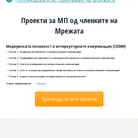
Проекти за МП од членките на
Мрежата
Медиумската писменост и интеркултурните комуникации (СЕММ)
– Постер 1: Медиумската писменост и интеркултурните комуникации
– Постер 2: Придобивки од поврзаноста на медиумската писменост и интеркултурните комуникации
– Постер 3: Улогата на медиумите во интеркултурните комуникации
– Постер 4: Што се очекува од медиумскиот професионалец на полето на интеркултурните комуникации?
– Постер 5: Каква е етичката рамка за известувањето за различностите?
Повеќе информации во
буклетот
Прегледај ги сите проекти