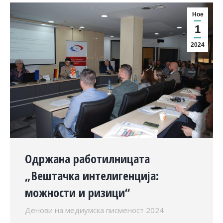
Ное
1
2024
Одржана работилницата
„Вештачка интелигенција:
можности и ризици“
Денови на медиумска писменост 2024