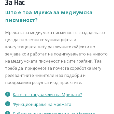
За Нас
Што е тоа Мрежа за медиумска
писменост?
Мрежата за медиумска писменост е создадена со
цел да ги олесни комуникацијата и
консултацијата меѓу различните субјекти во
земјава кои работат на подигнувањето на нивото
на медиумската писменост на сите граѓани. Таа
треба да придонесе за почеста соработка меѓу
релевантните чинители и за подобри и
поодржливи резултати од проектите.
Како се станува член на Мрежата?
Функционирање на мрежата
Публикации
и истражување на Мрежата