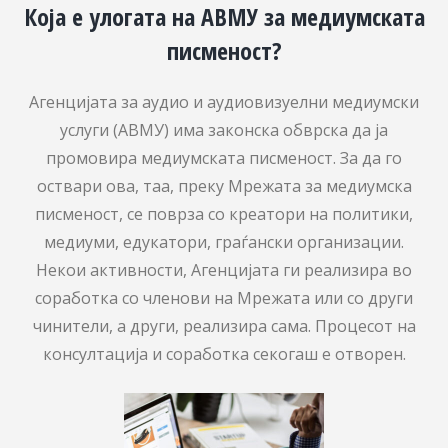
Која е улогата на АВМУ за медиумската
писменост?
Агенцијата за аудио и аудиовизуелни медиумски
услуги (АВМУ) има законска обврска да ја
промовира медиумската писменост. За да го
оствари ова, таа, преку Мрежата за медиумска
писменост, се поврза со креатори на политики,
медиуми, едукатори, граѓански организации.
Некои активности, Агенцијата ги реализира во
соработка со членови на Мрежата или со други
чинители, а други, реализира сама. Процесот на
консултација и соработка секогаш е отворен.