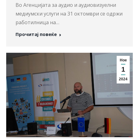
Во Агенцијата за аудио и аудиовизуелни
медиумски услуги на 31 октомври се одржи
работилница на…
Прочитај повеќе
Ное
1
2024