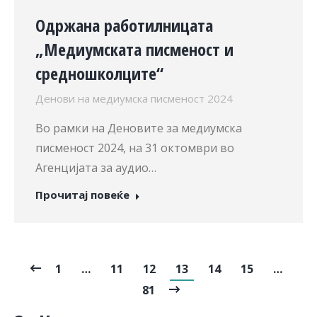
Одржана работилницата
„Медиумската писменост и
средношколците“
Денови на медиумска писменост 2024
Во рамки на Деновите за медиумска
писменост 2024, на 31 октомври во
Агенцијата за аудио…
Прочитај повеќе
1
…
11
12
13
14
15
…
81