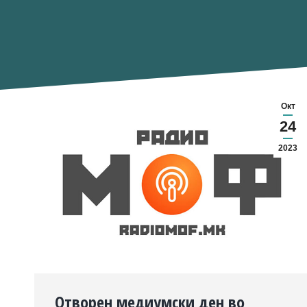
Окт
24
2023
Отворен медиумски ден во