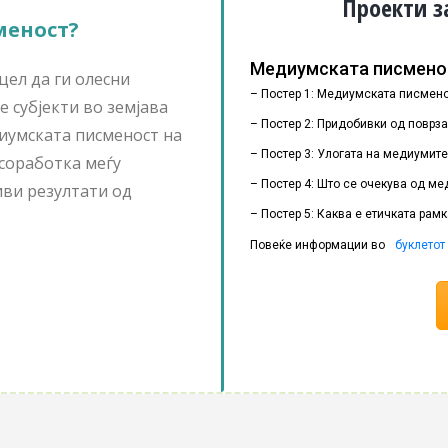
Проекти з
меност?
Медиумската писменос
цел да ги олесни
– Постер 1: Медиумската писмено
 субјекти во земјава
– Постер 2: Придобивки од поврз
иумската писменост на
– Постер 3: Улогата на медиумит
 соработка меѓу
– Постер 4: Што се очекува од м
ви резултати од
– Постер 5: Каква е етичката рам
Повеќе информации во
буклетот