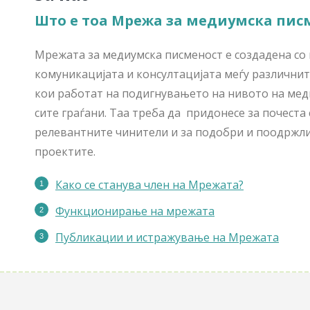
Што е тоа Мрежа за медиумска пис
Мрежата за медиумска писменост е создадена со 
комуникацијата и консултацијата меѓу различните
кои работат на подигнувањето на нивото на мед
сите граѓани. Таа треба да придонесе за почеста
релевантните чинители и за подобри и поодржли
проектите.
Како се станува член на Мрежата?
Функционирање на мрежата
Публикации
и истражување на Мрежата