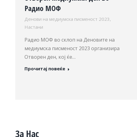
Радио МОФ
Денови на медиумска писменост 2023
,
Настани
Радио МОФ во склоп на Деновите на
медиумска писменост 2023 организира
Отворен ден, кој ќе…
Прочитај повеќе
За Нас