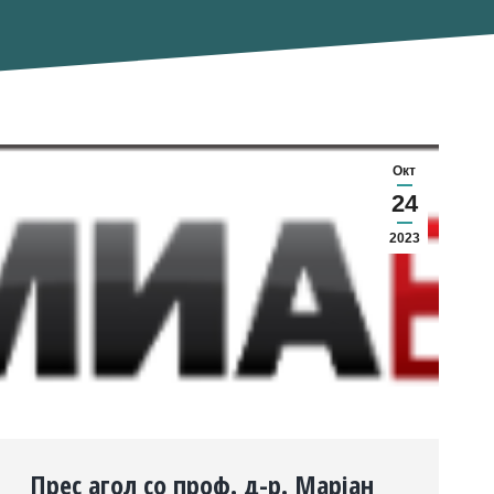
Окт
24
2023
Прес агол со проф. д-р. Марјан