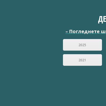
Д
–
Погледнете ш
2025
2021