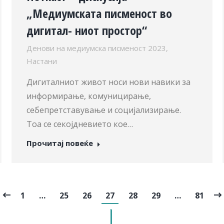
„Медиумската писменост во
дигитал- ниот простор“
Денови на медиумска писменост 2023
,
Настани
Дигиталниот живот носи нови навики за
информирање, комуницирање,
себепретставување и социјализирање.
Тоа се секојдневието кое…
Прочитај повеќе
1
…
25
26
27
28
29
…
81