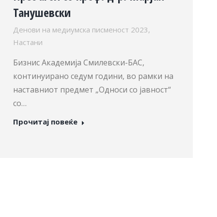
Танушевски
Денови на медиумска писменост 2023
,
Настани
Бизнис Академија Смилевски-БАС,
континуирано седум години, во рамки на
наставниот предмет „Односи со јавност“
со…
Прочитај повеќе