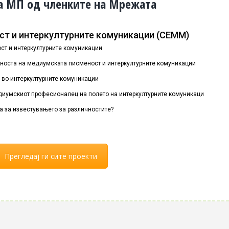
а МП од членките на Мрежата
т и интеркултурните комуникации (СЕММ)
ст и интеркултурните комуникации
аноста на медиумската писменост и интеркултурните комуникации
е во интеркултурните комуникации
едиумскиот професионалец на полето на интеркултурните комуникации?
ка за известувањето за различностите?
Прегледај ги сите проекти