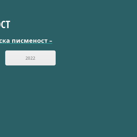
СТ
ска писменост
–
2022