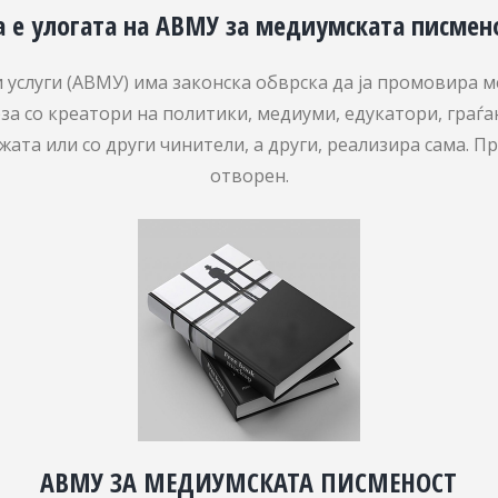
а е улогата на АВМУ за медиумската писмен
услуги (АВМУ) има законска обврска да ја промовира ме
за со креатори на политики, медиуми, едукатори, граѓа
ата или со други чинители, а други, реализира сама. П
отворен.
АВМУ ЗА МЕДИУМСКАТА ПИСМЕНОСТ