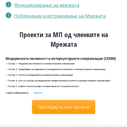
Функционирање на мрежата
Публикации
и истражување на Мрежата
Проекти за МП од членките на
Мрежата
Медиумската писменост и интеркултурните комуникации (СЕММ)
– Постер 1: Медиумската писменост и интеркултурните комуникации
– Постер 2: Придобивки од поврзаноста на медиумската писменост и интеркултурните комуникации
– Постер 3: Улогата на медиумите во интеркултурните комуникации
– Постер 4: Што се очекува од медиумскиот професионалец на полето на интеркултурните комуникации?
– Постер 5: Каква е етичката рамка за известувањето за различностите?
Повеќе информации во
буклетот
Прегледај ги сите проекти