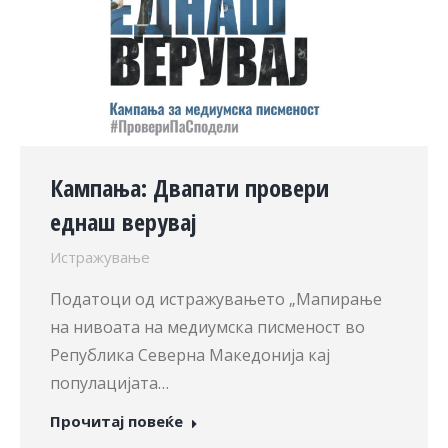
Кампања: Двапати провери
еднаш верувај
Истражување
Податоци од истражувањето „Мапирање
на нивоата на медиумска писменост во
Република Северна Македонија кај
популацијата…
Прочитај повеќе