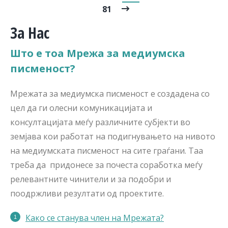
81
За Нас
Што е тоа Мрежа за медиумска
писменост?
Мрежата за медиумска писменост е создадена со
цел да ги олесни комуникацијата и
консултацијата меѓу различните субјекти во
земјава кои работат на подигнувањето на нивото
на медиумската писменост на сите граѓани. Таа
треба да придонесе за почеста соработка меѓу
релевантните чинители и за подобри и
поодржливи резултати од проектите.
Како се станува член на Мрежата?