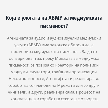
Која е улогата на АВМУ за медиумската
писменост?
Агенцијата за аудио и аудиовизуелни медиумски
услуги (АВМУ) има законска обврска да ја
промовира медиумската писменост. За да го
оствари ова, таа, преку Мрежата за медиумска
писменост, се поврза со креатори на политики,
медиуми, едукатори, граѓански организации.
Некои активности, Агенцијата ги реализира во
соработка со членови на Мрежата или со други
чинители, а други, реализира сама. Процесот на
консултација и соработка секогаш е отворен.