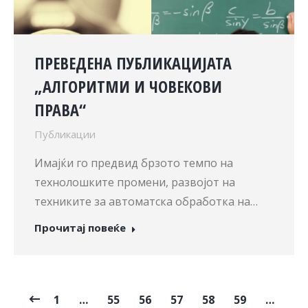
ПРЕВЕДЕНА ПУБЛИКАЦИЈАТА
„АЛГОРИТМИ И ЧОВЕКОВИ
ПРАВА“
Публикации
Имајќи го предвид брзото темпо на
технолошките промени, развојот на
техниките за автоматска обработка на…
Прочитај повеќе
1
…
55
56
57
58
59
…