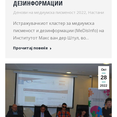
ДЕЗИНФОРМАЦИИ
Денови на медиумска писменост 2022
,
Настани
Истражувачкиот кластер за медиумска
писменост и дезинформации (MeDisInfo) на
Институтот Макс ван дер Штул, во…
Прочитај повеќе
Окт
28
2022