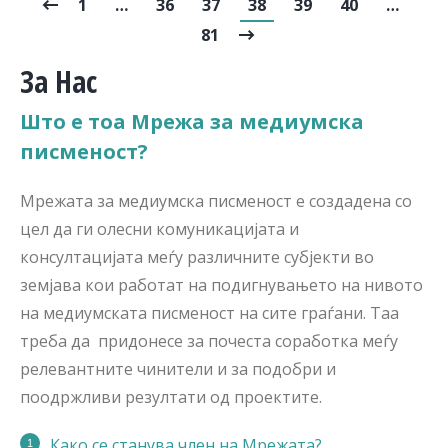
1
…
36
37
38
39
40
…
81
За Нас
Што е тоа Мрежа за медиумска
писменост?
Мрежата за медиумска писменост е создадена со
цел да ги олесни комуникацијата и
консултацијата меѓу различните субјекти во
земјава кои работат на подигнувањето на нивото
на медиумската писменост на сите граѓани. Таа
треба да придонесе за почеста соработка меѓу
релевантните чинители и за подобри и
поодржливи резултати од проектите.
Како се станува член на Мрежата?