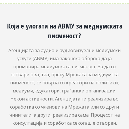
Која е улогата на АВМУ за медиумската
писменост?
Агенцијата за аудио и аудиовизуелни медиумски
услуги (АВМУ) има законска обврска да ја
промовира медиумската писменост. За да го
оствари ова, таа, преку Мрежата за медиумска
писменост, се поврза со креатори на политики,
медиуми, едукатори, граѓански организации.
Некои активности, Агенцијата ги реализира во
соработка со членови на Мрежата или со други
чинители, а други, реализира сама. Процесот на
консултација и соработка секогаш е отворен.