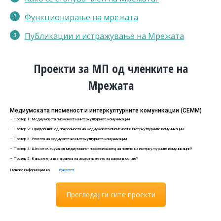
Функционирање на мрежата
Публикации
и истражување на Мрежата
Проекти за МП од членките на
Мрежата
Медиумската писменост и интеркултурните комуникации (СЕММ)
– Постер 1: Медиумската писменост и интеркултурните комуникации
– Постер 2: Придобивки од поврзаноста на медиумската писменост и интеркултурните комуникации
– Постер 3: Улогата на медиумите во интеркултурните комуникации
– Постер 4: Што се очекува од медиумскиот професионалец на полето на интеркултурните комуникации?
– Постер 5: Каква е етичката рамка за известувањето за различностите?
Повеќе информации во
буклетот
Прегледај ги сите проекти