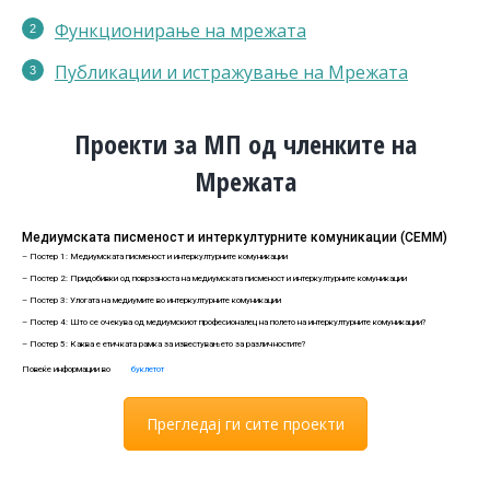
Функционирање на мрежата
Публикации
и истражување на Мрежата
Проекти за МП од членките на
Мрежата
Медиумската писменост и интеркултурните комуникации (СЕММ)
– Постер 1: Медиумската писменост и интеркултурните комуникации
– Постер 2: Придобивки од поврзаноста на медиумската писменост и интеркултурните комуникации
– Постер 3: Улогата на медиумите во интеркултурните комуникации
– Постер 4: Што се очекува од медиумскиот професионалец на полето на интеркултурните комуникации?
– Постер 5: Каква е етичката рамка за известувањето за различностите?
Повеќе информации во
буклетот
Прегледај ги сите проекти