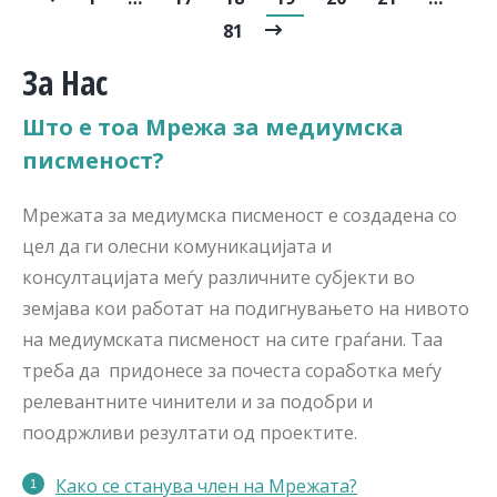
81
За Нас
Што е тоа Мрежа за медиумска
писменост?
Мрежата за медиумска писменост е создадена со
цел да ги олесни комуникацијата и
консултацијата меѓу различните субјекти во
земјава кои работат на подигнувањето на нивото
на медиумската писменост на сите граѓани. Таа
треба да придонесе за почеста соработка меѓу
релевантните чинители и за подобри и
поодржливи резултати од проектите.
Како се станува член на Мрежата?