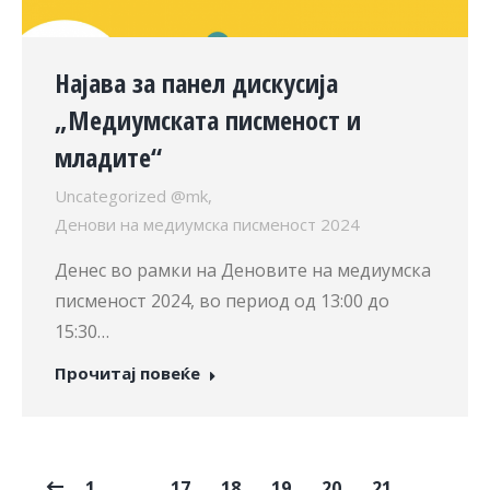
Најава за панел дискусија
„Медиумската писменост и
младите“
Uncategorized @mk
,
Денови на медиумска писменост 2024
Денес во рамки на Деновите на медиумска
писменост 2024, во период од 13:00 до
15:30…
Прочитај повеќе
1
…
17
18
19
20
21
…