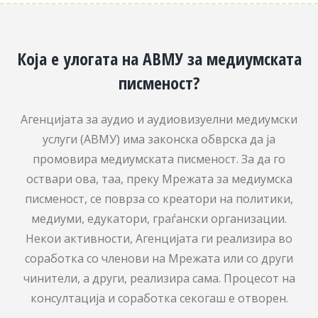
Која е улогата на АВМУ за медиумската
писменост?
Агенцијата за аудио и аудиовизуелни медиумски
услуги (АВМУ) има законска обврска да ја
промовира медиумската писменост. За да го
оствари ова, таа, преку Мрежата за медиумска
писменост, се поврза со креатори на политики,
медиуми, едукатори, граѓански организации.
Некои активности, Агенцијата ги реализира во
соработка со членови на Мрежата или со други
чинители, а други, реализира сама. Процесот на
консултација и соработка секогаш е отворен.