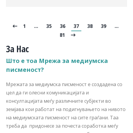
1
…
35
36
37
38
39
…
81
За Нас
Што е тоа Мрежа за медиумска
писменост?
Мрежата за медиумска писменост е создадена со
цел да ги олесни комуникацијата и
консултацијата меѓу различните субјекти во
земјава кои работат на подигнувањето на нивото
на медиумската писменост на сите граѓани. Таа
треба да придонесе за почеста соработка меѓу