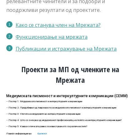
релевантните чинители и за подобри и
поодржливи резултати од проектите.
Како се станува член на Мрежата?
Функционирање на мрежата
Публикации
и истражување на Мрежата
Проекти за МП од членките на
Мрежата
Медиумската писменост и интеркултурните комуникации (СЕММ)
– Постер 1: Медиумската писменост и интеркултурните комуникации
– Постер 2: Придобивки од поврзаноста на медиумската писменост и интеркултурните комуникации
– Постер 3: Улогата на медиумите во интеркултурните комуникации
– Постер 4: Што се очекува од медиумскиот професионалец на полето на интеркултурните комуникации?
– Постер 5: Каква е етичката рамка за известувањето за различностите?
Повеќе информации во
буклетот