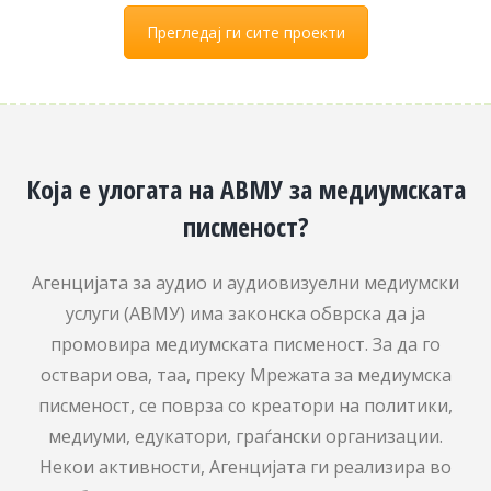
Прегледај ги сите проекти
Која е улогата на АВМУ за медиумската
писменост?
Агенцијата за аудио и аудиовизуелни медиумски
услуги (АВМУ) има законска обврска да ја
промовира медиумската писменост. За да го
оствари ова, таа, преку Мрежата за медиумска
писменост, се поврза со креатори на политики,
медиуми, едукатори, граѓански организации.
Некои активности, Агенцијата ги реализира во