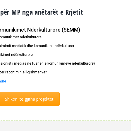
 për MP nga anëtarët e Rrjetit
Komunikimet Ndërkulturore (SEMM)
komunikimet ndërkulturore
arsimimit mediatik dhe komunikimit ndërkulturor
ikimet ndërkulturore
ofesionist i medias në fushën e komunikimeve ndërkulturore?
për raportimin e llojshmërive?
hurë
Shikoni të gjitha projektet