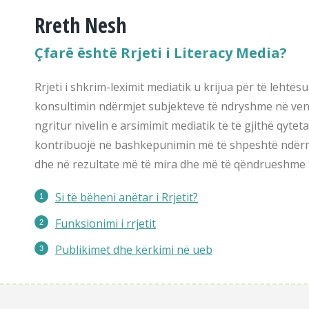
Rreth Nesh
Çfarë është Rrjeti i Literacy Media?
Rrjeti i shkrim-leximit mediatik u krijua për të leht
konsultimin ndërmjet subjekteve të ndryshme në ven
ngritur nivelin e arsimimit mediatik të të gjithë qytet
kontribuojë në bashkëpunimin më të shpeshtë ndërmj
dhe në rezultate më të mira dhe më të qëndrueshme t
Si të bëheni anëtar i Rrjetit?
Funksionimi i rrjetit
Publikimet
dhe kërkimi në ueb