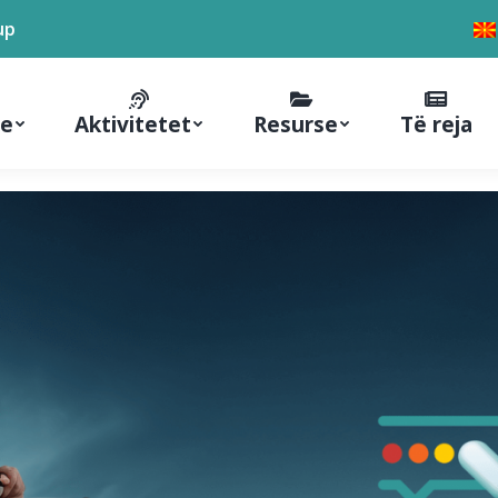
up
ne
Aktivitetet
Resurse
Të reja