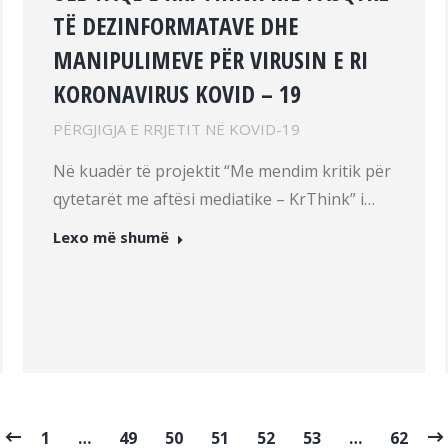
TË DEZINFORMATAVE DHE
MANIPULIMEVE PËR VIRUSIN E RI
KORONAVIRUS KOVID – 19
PËRGJIGJA E RRJETIT NË KOVID-19
Në kuadër të projektit “Me mendim kritik për
qytetarët me aftësi mediatike – KrThink” i…
Lexo më shumë
1
…
49
50
51
52
53
…
62