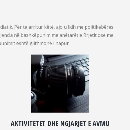
ik. Për ta arritur këtë, ajo u lidh me politikëbërës,
Agjencia në bashkëpunim me anëtarët e Rrjetit ose me
ëpunimit është gjithmonë i hapur.
AKTIVITETET DHE NGJARJET E AVMU