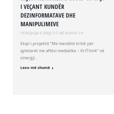
I VEÇANT KUNDËR
DEZINFORMATAVE DHE
MANIPULIMEVE
PËRGJIGJA E RRJETIT NË KOVID-19
Ekipi i projektit “Me mendimi kritik për
qytetarët me aftësi mediatike – KriThink” në
sinergji…
Lexo më shumë