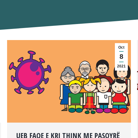
Oct
8
2021
UEB FAQE E KRI THINK ME PASQYRË