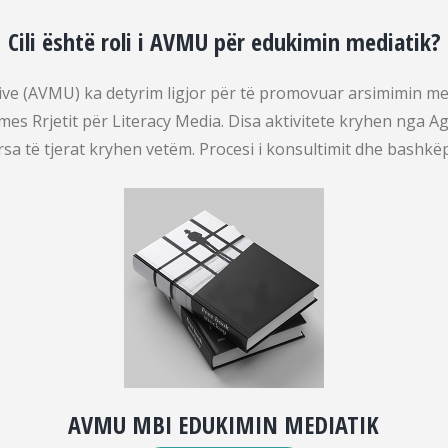
Cili është roli i AVMU për edukimin mediatik?
e (AVMU) ka detyrim ligjor për të promovuar arsimimin mediat
rmes Rrjetit për Literacy Media. Disa aktivitete kryhen nga 
ërsa të tjerat kryhen vetëm. Procesi i konsultimit dhe bashk
AVMU MBI EDUKIMIN MEDIATIK