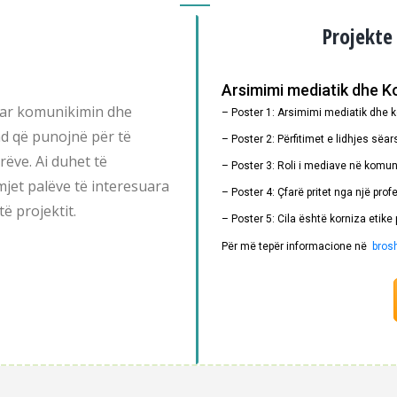
Projekte
Arsimimi mediatik dhe 
ësuar komunikimin dhe
– Poster 1: Arsimimi mediatik dhe 
d që punojnë për të
– Poster 2: Përfitimet e lidhjes së
arëve. Ai duhet të
– Poster 3: Roli i mediave në komun
et palëve të interesuara
– Poster 4: Çfarë pritet nga një pr
ë projektit.
– Poster 5: Cila është korniza etike 
Për më tepër informacione në
bros