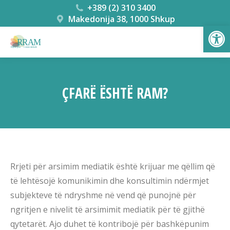
+389 (2) 310 3400
Makedonija 38, 1000 Shkup
Open
ÇFARË ËSHTË RAM?
You are here:
Rrjeti për arsimim mediatik është krijuar me qëllim që
të lehtësojë komunikimin dhe konsultimin ndërmjet
subjekteve të ndryshme në vend që punojnë për
ngritjen e nivelit të arsimimit mediatik për të gjithë
qytetarët. Ajo duhet të kontribojë për bashkëpunim