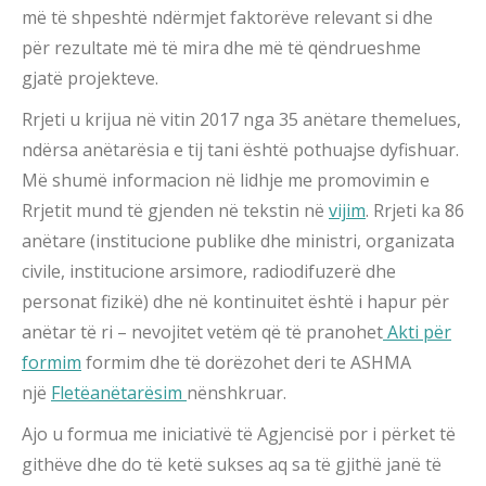
më të shpeshtë ndërmjet faktorëve relevant si dhe
për rezultate më të mira dhe më të qëndrueshme
gjatë projekteve.
Rrjeti u krijua në vitin 2017 nga 35 anëtare themelues,
ndërsa anëtarësia e tij tani është pothuajse dyfishuar.
Më shumë informacion në lidhje me promovimin e
Rrjetit mund të gjenden në tekstin në
vijim
. Rrjeti ka 86
anëtare (institucione publike dhe ministri, organizata
civile, institucione arsimore, radiodifuzerë dhe
personat fizikë) dhe në kontinuitet është i hapur për
anëtar të ri – nevojitet vetëm që të pranohet
Akti për
formim
formim dhe të dorëzohet deri te ASHMA
një
Fletëanëtarësim
nënshkruar.
Ajo u formua me iniciativë të Agjencisë por i përket të
githëve dhe do të ketë sukses aq sa të gjithë janë të