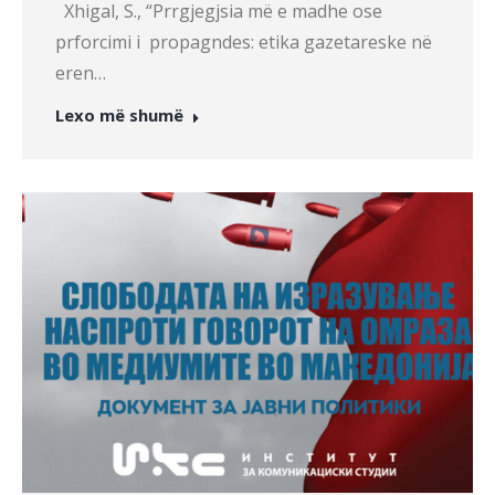
Xhigal, S., “Prrgjegjsia më e madhe ose
prforcimi i propagndes: etika gazetareske në
eren…
Lexo më shumë