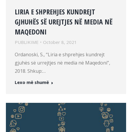
LIRIA E SHPREHJES KUNDREJT
GJHUHËS SË UREJTJES NË MEDIA NË
MAQEDONI
PUBLIKIME
October 8, 2021
Ordanoski, S., “Liria e shprehjes kundrejt
gjuhës së urrejtjes në media në Maqedoni”,
2018. Shkup:…
Lexo më shumë