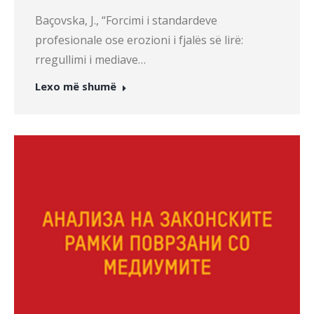
Baçovska, J., “Forcimi i standardeve
profesionale ose erozioni i fjalës së lirë:
rregullimi i mediave…
Lexo më shumë