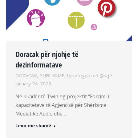
Doracak për njohje të
dezinformatave
DORACAK
,
PUBLIKIME
,
Uncategorized @sq
January 24, 2025
Në kuadër të Twining projektit “Forcimi i
kapaciteteve të Agjencisë për Shërbime
Mediatike Audio dhe…
Lexo më shumë