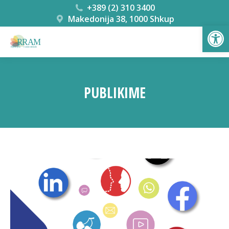
+389 (2) 310 3400
Makedonija 38, 1000 Shkup
Open
PUBLIKIME
You are here: