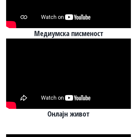
Медиумска писменост
Онлајн живот