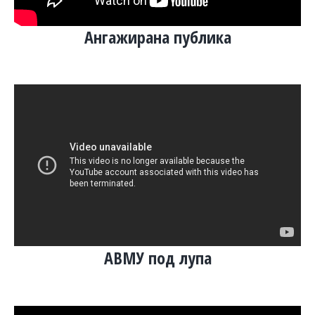
Ангажирана публика
АВМУ под лупа