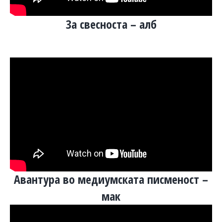
За свесноста – алб
Авантура во медиумската писменост –
мак