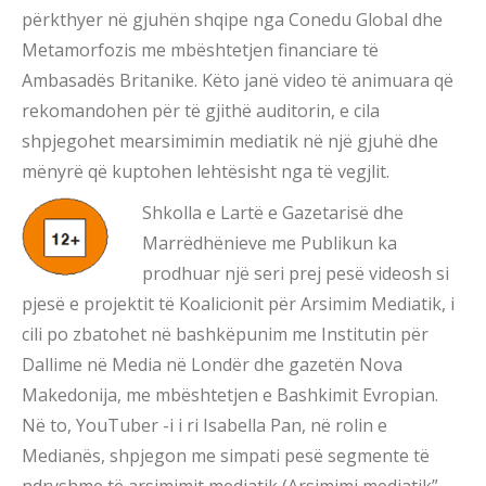
përkthyer në gjuhën shqipe nga Conedu Global dhe
Metamorfozis me mbështetjen financiare të
Ambasadës Britanike. Këto janë video të animuara që
rekomandohen për të gjithë auditorin, e cila
shpjegohet mearsimimin mediatik në një gjuhë dhe
mënyrë që kuptohen lehtësisht nga të vegjlit.
Shkolla e Lartë e Gazetarisë dhe
Marrëdhënieve me Publikun ka
prodhuar një seri prej pesë videosh si
pjesë e projektit të Koalicionit për Arsimim Mediatik, i
cili po zbatohet në bashkëpunim me Institutin për
Dallime në Media në Londër dhe gazetën Nova
Makedonija, me mbështetjen e Bashkimit Evropian.
Në to, YouTuber -i i ri Isabella Pan, në rolin e
Medianës, shpjegon me simpati pesë segmente të
ndryshme të arsimimit mediatik (Arsimimi mediatik”,