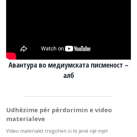
Авантура во медиумската писменост –
алб
Udhëzime për përdorimin e video
materialeve
Video materialet tregohen si të jenë një mjet