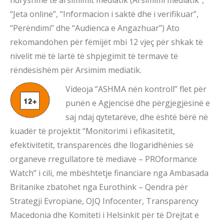
“Jeta online”, “Informacion i saktë dhe i verifikuar”,
“Perëndimi” dhe “Audienca e Angazhuar”) Ato
rekomandohen për fëmijët mbi 12 vjeç për shkak të
nivelit më të lartë të shpjegimit të termave të
rëndësishëm për Arsimim mediatik.
Videoja “ASHMA nën kontroll” flet për
punën e Agjencisë dhe përgjegjësinë e
saj ndaj qytetarëve, dhe është bërë në
kuadër të projektit “Monitorimi i efikasitetit,
efektivitetit, transparencës dhe llogaridhënies së
organeve rregullatore të mediave – PROformance
Watch” i cili, me mbështetje financiare nga Ambasada
Britanike zbatohet nga Eurothink – Qendra për
Strategji Evropiane, OJQ Infocenter, Transparency
Macedonia dhe Komiteti i Helsinkit për të Drejtat e