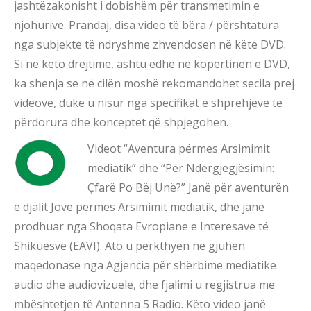
jashtëzakonisht i dobishëm për transmetimin e
njohurive. Prandaj, disa video të bëra / përshtatura
nga subjekte të ndryshme zhvendosen në këtë DVD.
Si në këto drejtime, ashtu edhe në kopertinën e DVD,
ka shenja se në cilën moshë rekomandohet secila prej
videove, duke u nisur nga specifikat e shprehjeve të
përdorura dhe konceptet që shpjegohen.
Videot “Aventura përmes Arsimimit
mediatik” dhe “Për Ndërgjegjësimin:
Çfarë Po Bëj Unë?” Janë për aventurën
e djalit Jove përmes Arsimimit mediatik, dhe janë
prodhuar nga Shoqata Evropiane e Interesave të
Shikuesve (EAVI). Ato u përkthyen në gjuhën
maqedonase nga Agjencia për shërbime mediatike
audio dhe audiovizuele, dhe fjalimi u regjistrua me
mbështetjen të Antenna 5 Radio. Këto video janë