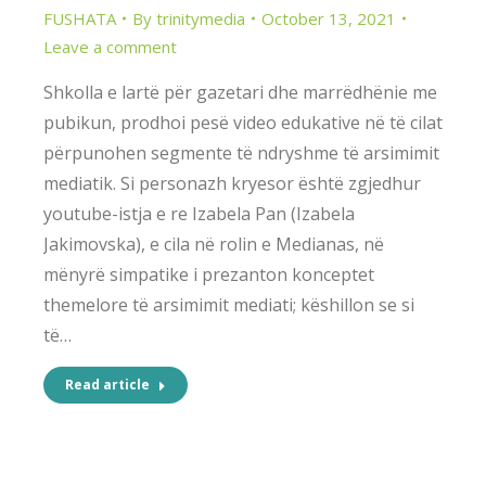
FUSHATA
By
trinitymedia
October 13, 2021
Leave a comment
Shkolla e lartë për gazetari dhe marrëdhënie me
pubikun, prodhoi pesë video edukative në të cilat
përpunohen segmente të ndryshme të arsimimit
mediatik. Si personazh kryesor është zgjedhur
youtube-istja e re Izabela Pan (Izabela
Jakimovska), e cila në rolin e Medianas, në
mënyrë simpatike i prezanton konceptet
themelore të arsimimit mediati; këshillon se si
të…
Read article