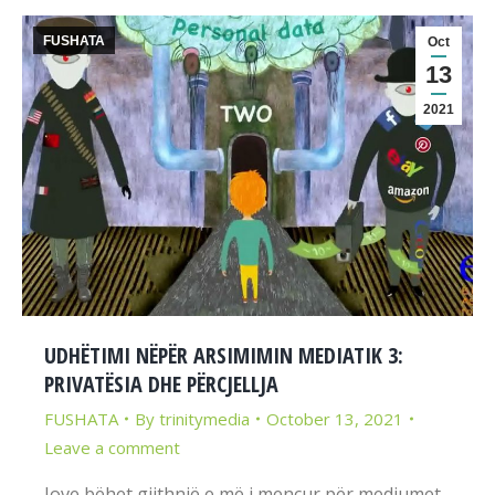
FUSHATA
Oct
13
2021
UDHËTIMI NËPËR ARSIMIMIN MEDIATIK 3:
PRIVATËSIA DHE PËRCJELLJA
FUSHATA
By
trinitymedia
October 13, 2021
Leave a comment
Jove bëhet gjithnjë e më i mençur për mediumet