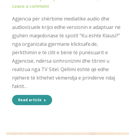
Leave a comment
Agjencia për shërbime mediatike audio dhe
audiovizuele krijoi edhe versionin e adaptuar në
gjuhën maqedonase të spotit “Ku është Klausi?”
nga organizata gjermane klicksafe.de,
përkthimin e të cilit e bënë të punësuarit e
Agjencisë, ndërsa sinhronizimi dhe titrimi u
realizua nga TV Sitel. Qëllimi është që edhe
njëherë të kthehet vëmendja e prindërve ndaj
faktit…
Read article