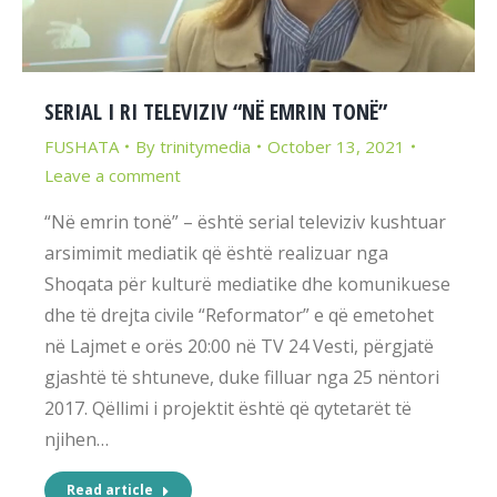
SERIAL I RI TELEVIZIV “NË EMRIN TONË”
FUSHATA
By
trinitymedia
October 13, 2021
Leave a comment
“Në emrin tonë” – është serial televiziv kushtuar
arsimimit mediatik që është realizuar nga
Shoqata për kulturë mediatike dhe komunikuese
dhe të drejta civile “Reformator” e që emetohet
në Lajmet e orës 20:00 në TV 24 Vesti, përgjatë
gjashtë të shtuneve, duke filluar nga 25 nëntori
2017. Qëllimi i projektit është që qytetarët të
njihen…
Read article