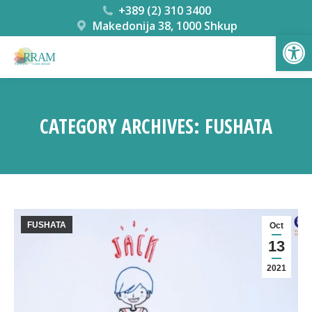
+389 (2) 310 3400
Makedonija 38, 1000 Shkup
Open
CATEGORY ARCHIVES:
FUSHATA
You are here:
FUSHATA
Oct
13
2021