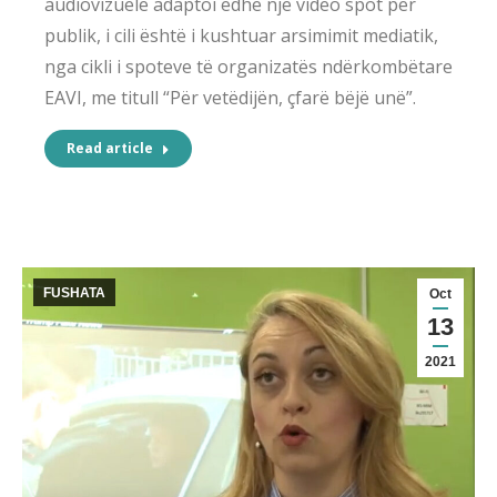
audiovizuele adaptoi edhe një video spot për
publik, i cili është i kushtuar arsimimit mediatik,
nga cikli i spoteve të organizatës ndërkombëtare
EAVI, me titull “Për vetëdijën, çfarë bëjë unë”.
Read article
FUSHATA
Oct
13
2021