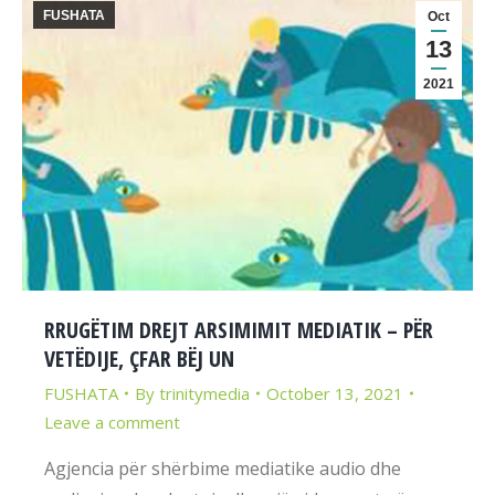
FUSHATA
Oct
13
2021
RRUGËTIM DREJT ARSIMIMIT MEDIATIK – PËR
VETËDIJE, ÇFAR BËJ UN
FUSHATA
By
trinitymedia
October 13, 2021
Leave a comment
Agjencia për shërbime mediatike audio dhe