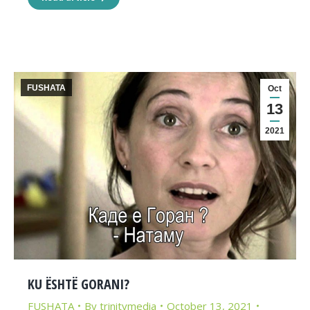
FUSHATA
Oct
13
2021
KU ËSHTË GORANI?
FUSHATA
By
trinitymedia
October 13, 2021