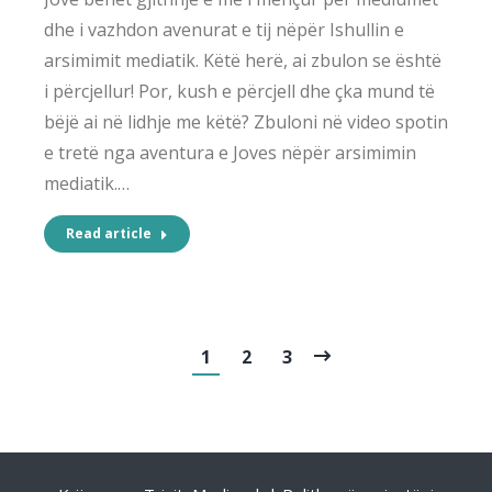
dhe i vazhdon avenurat e tij nëpër Ishullin e
arsimimit mediatik. Këtë herë, ai zbulon se është
i përcjellur! Por, kush e përcjell dhe çka mund të
bëjë ai në lidhje me këtë? Zbuloni në video spotin
e tretë nga aventura e Joves nëpër arsimimin
mediatik.…
Read article
1
2
3