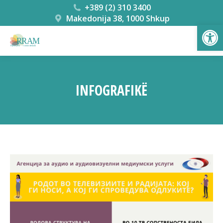
+389 (2) 310 3400
Makedonija 38, 1000 Shkup
Open
INFOGRAFIKË
You are here: