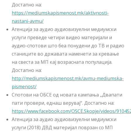
Достапно на:
https://mediumskapismenost.mk/aktivnosti-
nastani-avmu/
Агенција за аудио аудиовизуелни медиумски
услуги преведе четири видео материјали и
аудио-спотови што беа понудени до ТВ и радио
станиците во државата наменети за кревање
на свеста за МП кај возрасната популација.
Достапно на:
http://mediumskapismenost.mk/avmu-mediumska-
pismenost/
Спотови на ОБСЕ од новата кампања „Двапати
пати провери, еднаш верувај“. Достапно на:
https://www.facebook.com/OSCE.Skopje/videos/91045
Агенција за аудио аудиовизуелни медиумски
услуги (2018) ДВД материјал поврзан со МП