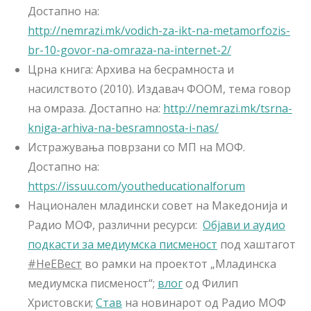
Достапно на:
http://nemrazi.mk/vodich-za-ikt-na-metamorfozis-
br-10-govor-na-omraza-na-internet-2/
Црна книга: Архива на бесрамноста и
насилството (2010). Издавач ФООМ, тема говор
на омраза. Достапно на:
http://nemrazi.mk/tsrna-
kniga-arhiva-na-besramnosta-i-nas/
Истражувања поврзани со МП на МОФ.
Достапно на:
https://issuu.com/youtheducationalforum
Национален младински совет на Македонија и
Радио МОФ, различни ресурси:
Објави и аудио
подкасти за медиумска писменост
под хаштагот
#НеЕВест
во рамки на проектот „Младинска
медиумска писменост“;
влог
од Филип
Христовски;
Став
на новинарот од Радио МОФ