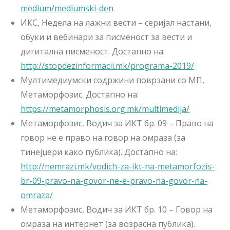
medium/mediumski-den
ИКС, Недела на лажни вести – серијал настани,
обуки и вебинари за писменост за вести и
дигитална писменост. Достапно на:
http://stopdezinformacii.mk/programa-2019/
Мултимедиумски содржини поврзани со МП,
Метаморфозис. Достапно на:
https://metamorphosis.org.mk/multimedija/
Метаморфозис, Водич за ИКТ бр. 09 – Право на
говор не е право на говор на омраза (за
тинејџери како публика). Достапно на:
http://nemrazi.mk/vodich-za-ikt-na-metamorfozis-
br-09-pravo-na-govor-ne-e-pravo-na-govor-na-
omraza/
Метаморфозис, Водич за ИКТ бр. 10 – Говор на
омраза на интернет (за возрасна публика).