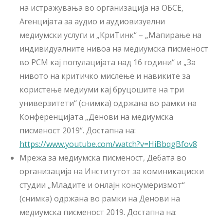
на истражувања во организација на ОБСЕ,
Агенцијата за аудио и аудиовизуелни
медиумски услуги и „КриТинк“ – „Мапирање на
индивидуалните нивоа на медиумска писменост
во РСМ кај популацијата над 16 години“ и „За
нивото на критичко мислење и навиките за
користење медиуми кај бруцошите на три
универзитети“ (снимка) одржана во рамки на
Конференцијата „Денови на медиумска
писменост 2019“. Достапна на:
https://www.youtube.com/watch?v=HiBbqgBfov8
Мрежа за медиумска писменост, Дебата во
организација на Институтот за коминикациски
студии „Младите и онлајн консумеризмот“
(снимка) одржана во рамки на Денови на
медиумска писменост 2019. Достапна на: