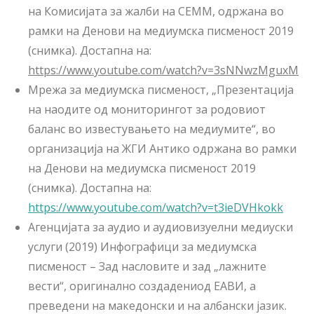
на Комисијата за жалби на СЕММ, одржана во
рамки на Денови на медиумска писменост 2019
(снимка). Достапна на:
https://www.youtube.com/watch?v=3sNNwzMguxM
Мрежа за медиумска писменост, „Презентација
на наодите од мониторингот за родовиот
баланс во известувањето на медиумите“, во
организација на ЖГИ Антико одржана во рамки
на Денови на медиумска писменост 2019
(снимка). Достапна на:
https://www.youtube.com/watch?v=t3ieDVHkokk
Агенцијата за аудио и аудиовизуелни медиуски
услуги (2019) Инфографици за медиумска
писменост – Зад насловите и зад „лажните
вести“, оригинално создадениод ЕАВИ, а
преведени на македонски и на албански јазик.