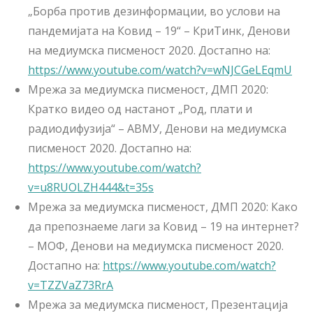
„Борба против дезинформации, во услови на
пандемијата на Ковид – 19“ – КриТинк, Денови
на медиумска писменост 2020. Достапно на:
https://www.youtube.com/watch?v=wNJCGeLEqmU
Мрежа за медиумска писменост, ДМП 2020:
Кратко видео од настанот „Род, плати и
радиодифузија“ – АВМУ, Денови на медиумска
писменост 2020. Достапно на:
https://www.youtube.com/watch?
v=u8RUOLZH444&t=35s
Мрежа за медиумска писменост, ДМП 2020: Како
да препознаеме лаги за Ковид – 19 на интернет?
– МОФ, Денови на медиумска писменост 2020.
Достапно на:
https://www.youtube.com/watch?
v=TZZVaZ73RrA
Мрежа за медиумска писменост, Презентација