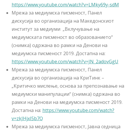
https://www.youtube.com/watch?v=LMky69y-sdM
Мрежа за медиумска писменост, Панел
дискусија во организација на Македонскиот
институт за медиуми „Вклучување на
медиумската писменост во образованието“
(снимка) одржана во рамки на Денови на
медиумска писменост 2019. Достапна на:
https://www.youtube.com/watch?v=JN_2adovGgU
Мрежа за медиумска писменост, Панел
дискусија во организација на КриТинк –
„Критичко мислење, основа за препознавање на
медиумски манипулации“ (снимка) одржана во
рамки на Денови на медиумска писменост 2019.
Достапна на:
https://www.youtube.com/watch?
v=zkJHjxI5b7Q
Мрежа за медиумска писменост, Јавна седница