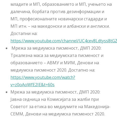
младите и МП, образованието и МП, учењето на
далечина, борбата против дезинформации и
МП, професионалните новинарски стадарди и
МП итн. – на македонски и албански и англиски.
Достапни на:
https://www.youtube.com/channel/UC4cev8Ldtyss8t
Мрежа за медиумска писменост, ДМП 2020:
Тркалезна маса за медиумската писменост и
образованието – АВМУ и МИМ, Денови на
медиумска писменост 2020. Достапно на:
https://www.youtube.com/watch?
v=z0oAoWfE2IE&t=60s
Мрежа за медиумска писменост, ДМП 2020:
Јавна седница на Комисијата за жалби при
Советот за етика во медиумите на Македонија-
СЕММ, Денови на медиумска писменост 2020.