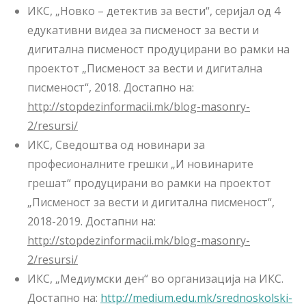
ИКС, „Новко – детектив за вести“, серијал од 4
едукативни видеа за писменост за вести и
дигитална писменост продуцирани во рамки на
проектот „Писменост за вести и дигитална
писменост“, 2018. Достапно на:
http://stopdezinformacii.mk/blog-masonry-
2/resursi/
ИКС, Сведоштва од новинари за
професионалните грешки „И новинарите
грешат“ продуцирани во рамки на проектот
„Писменост за вести и дигитална писменост“,
2018-2019. Достапни на:
http://stopdezinformacii.mk/blog-masonry-
2/resursi/
ИКС, „Медиумски ден“ во организација на ИКС.
Достапно на:
http://medium.edu.mk/srednoskolski-