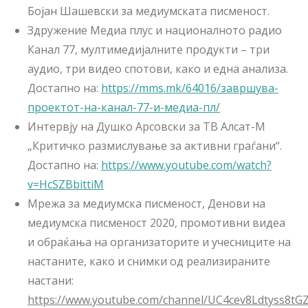
Бојан Шашевски за медиумската писменост.
Здружение Медиа плус и националното радио
Канал 77, мултимедијалните продукти – три
аудио, три видео спотови, како и една анализа.
Достапно на:
https://mms.mk/64016/завршува-
проектот-на-канал-77-и-медиа-пл/
Интервју на Душко Арсовски за ТВ Алсат-М
„Критичко размислување за активни граѓани“.
Достапно на:
https://www.youtube.com/watch?
v=HcSZBbittiM
Мрежа за медиумска писменост, Денови на
медиумска писменост 2020, промотивни видеа
и обраќања на организаторите и учесниците на
настаните, како и снимки од реализираните
настани:
https://www.youtube.com/channel/UC4cev8Ldtyss8t