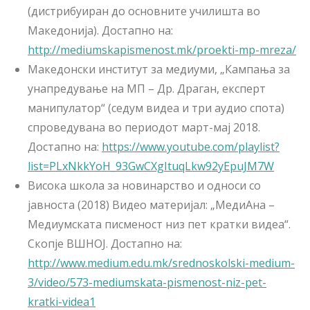
(дистрибуиран до основните училишта во
Македонија). Достапно на:
http://mediumskapismenost.mk/proekti-mp-mreza/
Македонски институт за медиуми, „Кампања за
унапредување на МП – Др. Драган, експерт
манипулатор“ (седум видеа и три аудио спота)
спроведувана во периодот март-мај 2018.
Достапно на:
https://www.youtube.com/playlist?
list=PLxNkkYoH_93GwCXgItuqLkw92yEpuJM7W
Висока школа за новинарство и односи со
јавноста (2018) Видео материјал: „МедиАна –
Медиумската писменост низ пет кратки видеа“.
Скопје ВШНОЈ. Достапно на:
http://www.medium.edu.mk/srednoskolski-medium-
3/video/573-mediumskata-pismenost-niz-pet-
kratki-videa1