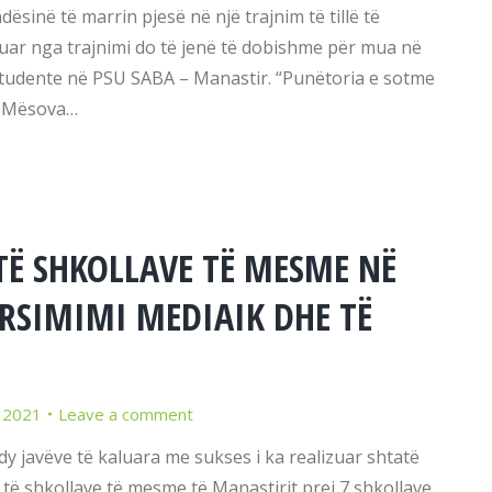
ësinë të marrin pjesë në një trajnim të tillë të
tuar nga trajnimi do të jenë të dobishme për mua në
studente në PSU SABA – Manastir. “Punëtoria e sotme
. Mësova…
TË SHKOLLAVE TË MESME NË
RSIMIMI MEDIAIK DHE TË
 2021
Leave a comment
 javëve të kaluara me sukses i ka realizuar shtatë
të shkollave të mesme të Manastirit prej 7 shkollave