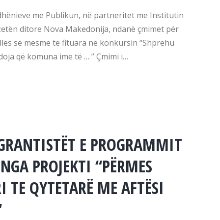
hënieve me Publikun, në partneritet me Institutin
zetën ditore Nova Makedonija, ndanë çmimet për
llës së mesme të fituara në konkursin “Shprehu
oja që komuna ime të … ” Çmimi i…
 GRANTISTËT E PROGRAMMIT
 NGA PROJEKTI “PËRMES
I TE QYTETARË ME AFTËSI
“