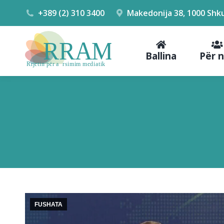
+389 (2) 310 3400
Makedonija 38, 1000 Shk
Ballina
Për 
FUSHATA