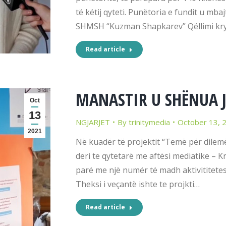
të këtij qyteti. Punëtoria e fundit u m
SHMSH “Kuzman Shapkarev” Qëllimi kry
Read article
MANASTIR U SHËNUA J
Oct
13
NGJARJET
By
trinitymedia
October 13, 
2021
Në kuadër të projektit “Temë për dilemë”
deri te qytetarë me aftësi mediatike – K
parë me një numër të madh aktivititetes
Theksi i veçantë ishte te projkti…
Read article