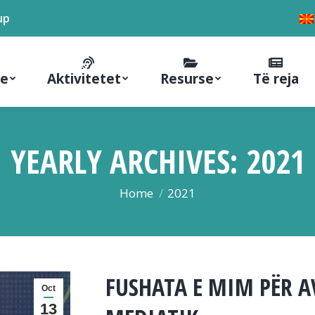
up
ne
Aktivitetet
Resurse
Të reja
YEARLY ARCHIVES:
2021
You are here:
Home
2021
FUSHATA E MIM PËR 
Oct
13