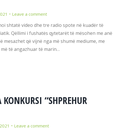
2021
Leave a comment
i shtatë video dhe tre radio spote në kuadër të
atik. Qëllimi i fushatës qytetarët të mësohen me anë
sojnë mesazhet që vijnë nga më shumë mediume, me
e më të angazhuar të marin…
 KONKURSI “SHPREHUR
 2021
Leave a comment