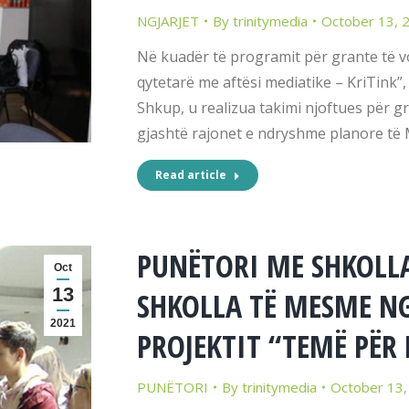
NGJARJET
By
trinitymedia
October 13, 
Në kuadër të programit për grante të vo
qytetarë me aftësi mediatike – KriTink”
Shkup, u realizua takimi njoftues për gr
gjashtë rajonet e ndryshme planore të
Read article
PUNËTORI ME SHKOLL
Oct
13
SHKOLLA TË MESME N
2021
PROJEKTIT “TEMË PËR
PUNËTORI
By
trinitymedia
October 13,