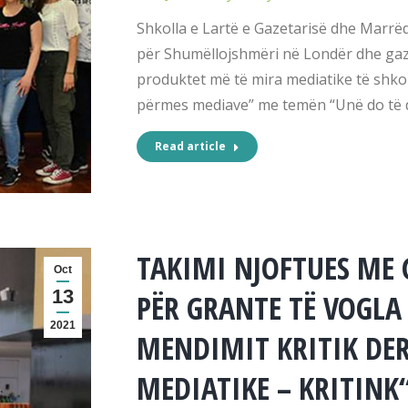
Shkolla e Lartë e Gazetarisë dhe Marrëd
për Shumëllojshmëri në Londër dhe ga
produktet më të mira mediatike të shko
përmes mediave” me temën “Unë do të d
Read article
TAKIMI NJOFTUES ME
Oct
13
PËR GRANTE TË VOGLA
2021
MENDIMIT KRITIK DER
MEDIATIKE – KRITINK