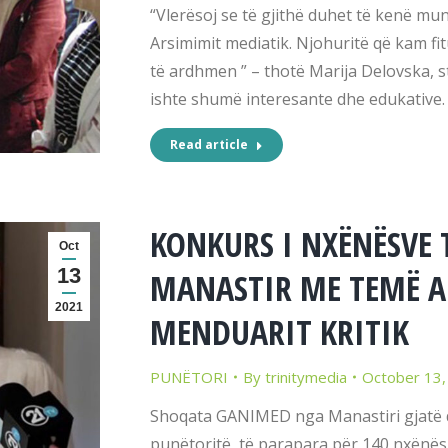
“Vlerësoj se të gjithë duhet të kenë mund
Arsimimit mediatik. Njohuritë që kam fi
të ardhmen ” – thotë Marija Delovska, 
ishte shumë interesante dhe edukative
Read article
KONKURS I NXËNËSVE 
Oct
13
MANASTIR ME TEMË A
2021
MENDUARIT KRITIK
PUNËTORI
By
trinitymedia
October 13,
Shoqata GANIMED nga Manastiri gjatë dy
punëtoritë, të parapara për 140 nxënës 