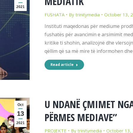
MEDIATIK
2021
FUSHATA
By
trinitymedia
October 13, 
Instituti maqedonas për mediume prodho
fushatës për avancimin e arsimimit medi
kritike ti shohin, analizojnë dhe vler
qëllim që sa më mire të informohen dh
Read article
U NDANË ÇMIMET NGA
Oct
13
PËRMES MEDIAVE”
2021
PROJEKTE
By
trinitymedia
October 13,