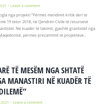
2021
Leave a comment
gla nga projekti “Përmes mendimit kritik deri te
, më 19 tetor 2018, në Qendrën Civile të resurseve
antistët. Në kuadër të takimit, gjashtë grantistët nga
 Maqedonisë, përmes prezantimit të projekteve…
ARË TË MESËM NGA SHTATË
GA MANASTIRI NË KUADËR TË
 DILEMË”
 2021
Leave a comment