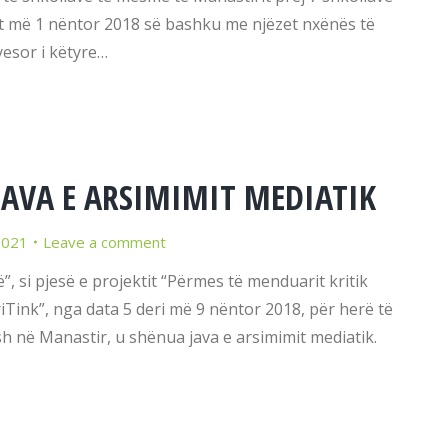
bajt më 1 nëntor 2018 së bashku me njëzet nxënës të
esor i këtyre…
AVA E ARSIMIMIT MEDIATIK
2021
Leave a comment
, si pjesë e projektit “Përmes të menduarit kritik
riTink”, nga data 5 deri më 9 nëntor 2018, për herë të
h në Manastir, u shënua java e arsimimit mediatik.