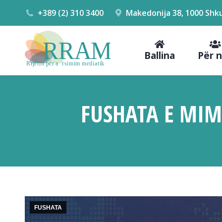
+389 (2) 310 3400
Makedonija 38, 1000 Shk
Ballina
Për 
FUSHATA E MIM
FUSHATA