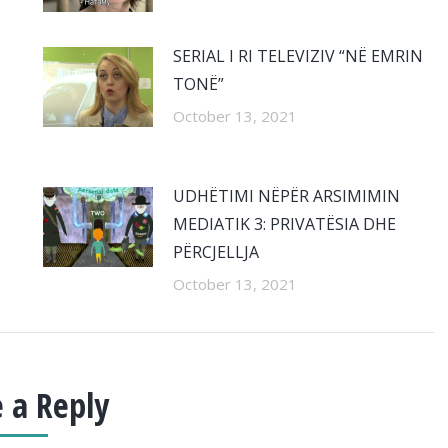
SERIAL I RI TELEVIZIV “NË EMRIN
TONË”
October 13, 2021
UDHËTIMI NËPËR ARSIMIMIN
MEDIATIK 3: PRIVATËSIA DHE
PËRCJELLJA
October 13, 2021
 a Reply