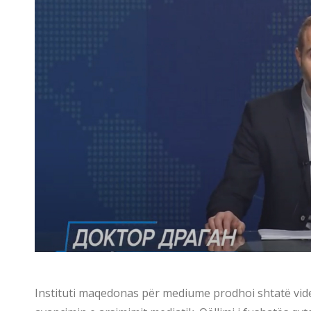
Instituti maqedonas për mediume prodhoi shtatë vide