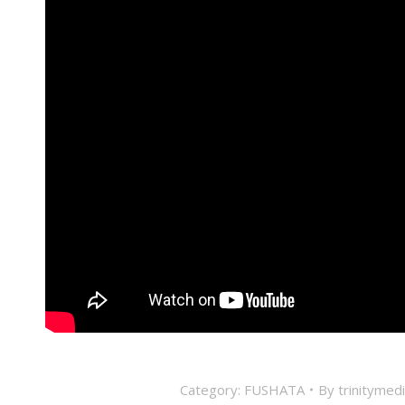
Category:
FUSHATA
By
trinitymed