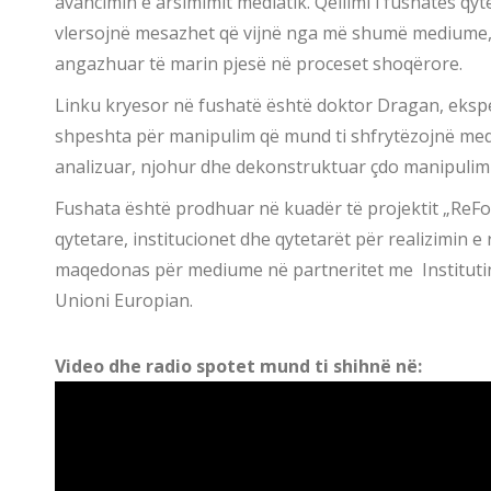
avancimin e arsimimit mediatik. Qëllimi i fushatës qy
vlersojnë mesazhet që vijnë nga më shumë mediume,
angazhuar të marin pjesë në proceset shoqërore.
Linku kryesor në fushatë është doktor Dragan, eksper
shpeshta për manipulim që mund ti shfrytëzojnë med
analizuar, njohur dhe dekonstruktuar çdo manipulim 
Fushata është prodhuar në kuadër të projektit „ReF
qytetare, institucionet dhe qytetarët për realizimin e
maqedonas për mediume në partneritet me Institutin 
Unioni Europian.
Video dhe radio spotet mund ti shihnë në: