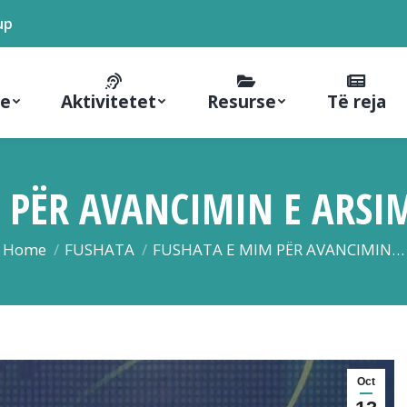
up
ne
Aktivitetet
Resurse
Të reja
 PËR AVANCIMIN E ARSI
You are here:
Home
FUSHATA
FUSHATA E MIM PËR AVANCIMIN…
Oct