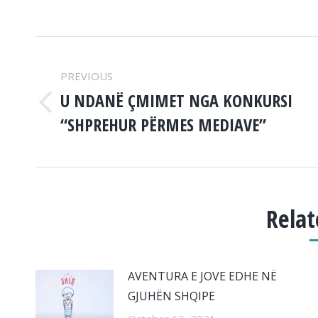
POST
PREVIOUS
NAVIGATION
U NDANË ÇMIMET NGA KONKURSI
Previous
“SHPREHUR PËRMES MEDIAVE”
post:
Relat
AVENTURA E JOVE EDHE NË
GJUHËN SHQIPE