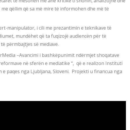
tetarët të mësohen me anë kritike ti shohin, analizojnë dhe
 me qëllim që sa më mire të informohen dhe më të
t-manipulator, i cili me prezantimin e teknikave të
iumet, mundëhet që ta fuqizojë audiencën për të
të përmbajtjes së mediave.
orMedia –Avancimi i bashkëpunimit ndërmjet shoqatave
 reformave në sferën e mediatike “, që e realizon Instituti
e paqes nga Ljubljana, Sloveni. Projekti u financua nga