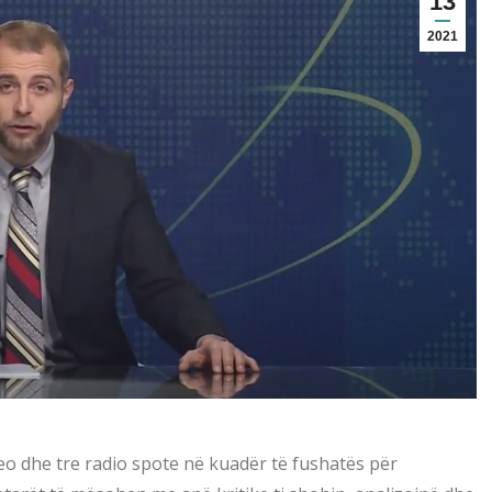
13
2021
o dhe tre radio spote në kuadër të fushatës për