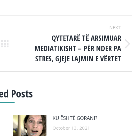
NEXT
QYTETARË TË ARSIMUAR
MEDIATIKISHT – PËR NDER PA
Next
post:
STRES, GJEJE LAJMIN E VËRTET
ed Posts
KU ËSHTË GORANI?
October 13, 2021