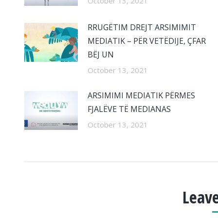
October 13, 2021
RRUGËTIM DREJT ARSIMIMIT
MEDIATIK – PËR VETËDIJE, ÇFAR
BËJ UN
October 13, 2021
ARSIMIMI MEDIATIK PËRMES
FJALËVE TË MEDIANAS
October 13, 2021
Leave